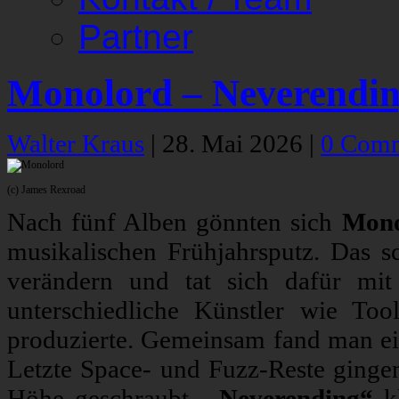
Partner
Monolord – Neverendi
Walter Kraus
|
28. Mai 2026
|
0 Com
(c) James Rexroad
Nach fünf Alben gönnten sich
Mono
musikalischen Frühjahrsputz. Das s
verändern und tat sich dafür mi
unterschiedliche Künstler wie T
produzierte. Gemeinsam fand man ein
Letzte Space- und Fuzz-Reste ginge
Höhe geschraubt.
„Neverending“
kl