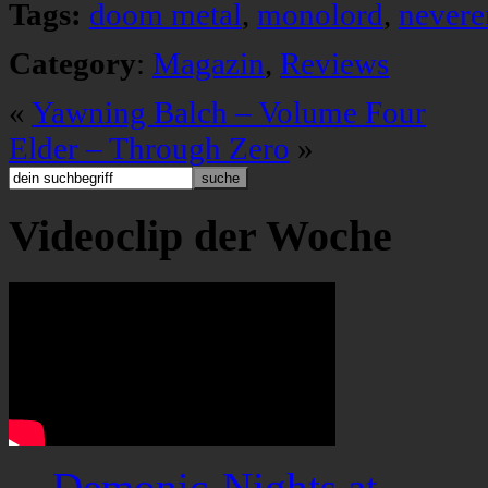
Tags:
doom metal
,
monolord
,
nevere
Category
:
Magazin
,
Reviews
«
Yawning Balch – Volume Four
Elder – Through Zero
»
Videoclip der Woche
Demonic-Nights.at