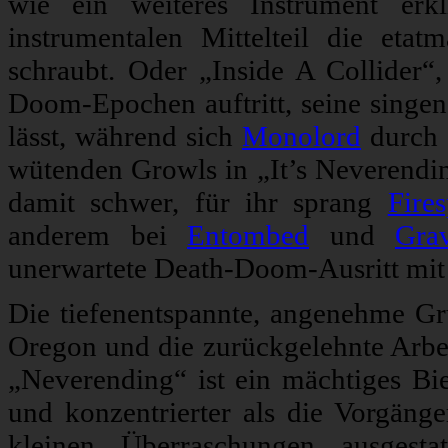
wie ein weiteres Instrument erk
instrumentalen Mittelteil die et
schraubt. Oder „Inside A Collider“,
Doom-Epochen auftritt, seine singe
lässt, während sich
Monolord
durch 
wütenden Growls in „It’s Neverendin
damit schwer, für ihr sprang
Fire
anderem bei
Entombed
und
Gra
unerwartete Death-Doom-Ausritt mit b
Die tiefenentspannte, angenehme G
Oregon und die zurückgelehnte Arbei
„Neverending“ ist ein mächtiges B
und konzentrierter als die Vorgänge
kleinen Überraschungen ausgesta