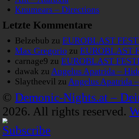
Knumears – Directions
Letzte Kommentare
Belzebub
zu
EUROBLAST FESTIV
Max Gregorio
zu
EUROBLAST FE
carnage9
zu
EUROBLAST FESTIV
dawak
zu
Angelus Apatrida – Hid
Slaytheevil
zu
Angelus Apatrida 
©
Demonic-Nights.at – De
2026. All rights reserved.
W