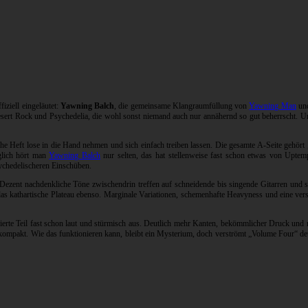
iziell eingeläutet:
Yawning Balch
, die gemeinsame Klangraumfüllung von
Yawning Man
und
Desert Rock und Psychedelia, die wohl sonst niemand auch nur annähernd so gut beherrscht. U
che Heft lose in die Hand nehmen und sich einfach treiben lassen. Die gesamte A-Seite gehört
nglich hört man
Yawning Balch
nur selten, das hat stellenweise fast schon etwas von Uptem
sychedelischeren Einschüben.
. Dezent nachdenkliche Töne zwischendrin treffen auf schneidende bis singende Gitarren und
 das kathartische Plateau ebenso. Marginale Variationen, schemenhafte Heavyness und eine vers
r vierte Teil fast schon laut und stürmisch aus. Deutlich mehr Kanten, bekömmlicher Druck und
ompakt. Wie das funktionieren kann, bleibt ein Mysterium, doch verströmt „Volume Four“ deu