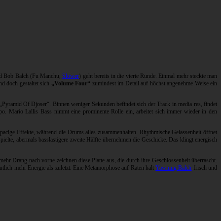
 Bob Balch (Fu Manchu,
Slower
) geht bereits in die vierte Runde. Einmal mehr steckte man
nd doch gestaltet sich
„Volume Four“
zumindest im Detail auf höchst angenehme Weise ein
 „Pyramid Of Djoser“. Binnen weniger Sekunden befindet sich der Track in media res, findet
po. Mario Lallis Bass nimmt eine prominente Rolle ein, arbeitet sich immer wieder in den
 spacige Effekte, während die Drums alles zusammenhalten. Rhythmische Gelassenheit öffnet
pielte, abermals basslastigere zweite Hälfte übernehmen die Geschicke. Das klingt energisch
 mehr Drang nach vorne zeichnen diese Platte aus, die durch ihre Geschlossenheit überrascht.
tlich mehr Energie als zuletzt. Eine Metamorphose auf Raten hält
Yawning Balch
frisch und