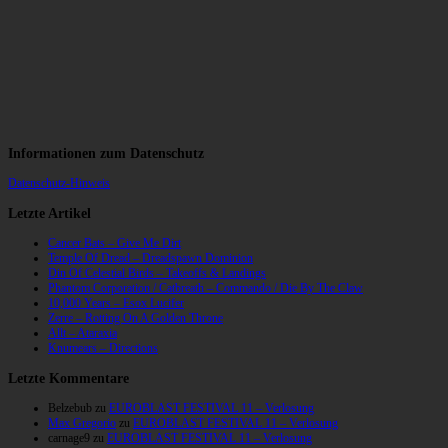
Informationen zum Datenschutz
Datenschutz-Hinweis
Letzte Artikel
Cancer Bats – Give Me Dirt
Temple Of Dread – Dreadspawn Dominion
Din Of Celestial Birds – Takeoffs & Landings
Phantom Corporation / Catbreath – Commando / Die By The Claw
10,000 Years – Esox Lucifer
Zerre – Rotting On A Golden Throne
Allt – Ataraxia
Knumears – Directions
Letzte Kommentare
Belzebub
zu
EUROBLAST FESTIVAL 11 – Verlosung
Max Gregorio
zu
EUROBLAST FESTIVAL 11 – Verlosung
carnage9
zu
EUROBLAST FESTIVAL 11 – Verlosung