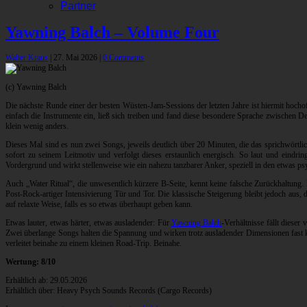
Partner
Yawning Balch – Volume Four
Walter Kraus
|
27. Mai 2026
|
0 Comments
(c) Yawning Balch
Die nächste Runde einer der besten Wüsten-Jam-Sessions der letzten Jahre ist hiermit hochoff
einfach die Instrumente ein, ließ sich treiben und fand diese besondere Sprache zwischen 
klein wenig anders.
Dieses Mal sind es nun zwei Songs, jeweils deutlich über 20 Minuten, die das sprichwörtli
sofort zu seinem Leitmotiv und verfolgt dieses erstaunlich energisch. So laut und eindri
Vordergrund und wirkt stellenweise wie ein nahezu tanzbarer Anker, speziell in den etwas p
Auch „Water Ritual“, die unwesentlich kürzere B-Seite, kennt keine falsche Zurückhaltung
Post-Rock-artiger Intensivierung Tür und Tor. Die klassische Steigerung bleibt jedoch aus,
auf relaxte Weise, falls es so etwas überhaupt geben kann.
Etwas lauter, etwas härter, etwas ausladender: Für
Yawning Balch
-Verhältnisse fällt diese
Zwei überlange Songs halten die Spannung und wirken trotz ausladender Dimensionen fast k
verleitet beinahe zu einem kleinen Road-Trip. Beinahe.
Wertung: 8/10
Erhältlich ab: 29.05.2026
Erhältlich über: Heavy Psych Sounds Records (Cargo Records)