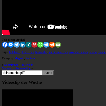
Teile diesen Artikel
Tags:
bob balch
,
desert rock
,
fu manchu
,
instrumental rock
,
psychedelic rock
,
review
,
stoner
Category
:
Magazin
,
Reviews
«
Godthrymm – Projections
Monolord – Neverending
»
Videoclip der Woche