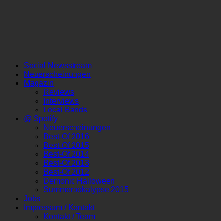
Social Newsstream
Neuerscheinungen
Magazin
Reviews
Interviews
Local Bands
@ Spotify
Neuerscheinungen
Best-Of 2016
Best-Of 2015
Best-Of 2014
Best-Of 2013
Best-Of 2012
Demonic Halloween
Summerpokalypse 2015
Jobs
Impressum / Kontakt
Kontakt / Team