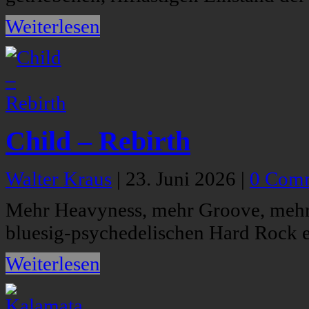
Weiterlesen
Child – Rebirth
Walter Kraus
|
23. Juni 2026
|
0 Com
Mehr Heavyness, mehr Groove, mehr 
bluesig-psychedelischen Hard Rock er
Weiterlesen