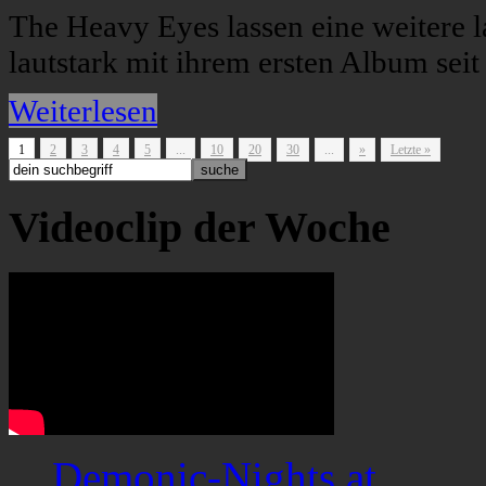
The Heavy Eyes lassen eine weitere l
lautstark mit ihrem ersten Album seit
Weiterlesen
1
2
3
4
5
...
10
20
30
...
»
Letzte »
Videoclip der Woche
Demonic-Nights.at