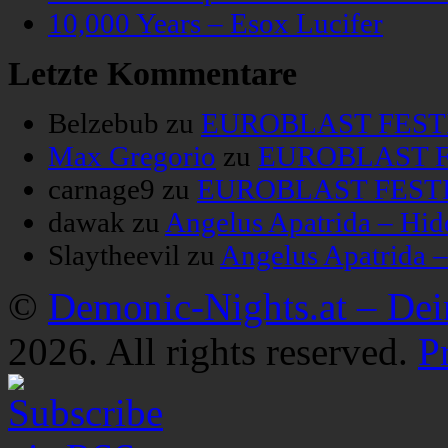
10,000 Years – Esox Lucifer
Letzte Kommentare
Belzebub
zu
EUROBLAST FESTIV
Max Gregorio
zu
EUROBLAST FE
carnage9
zu
EUROBLAST FESTIV
dawak
zu
Angelus Apatrida – Hid
Slaytheevil
zu
Angelus Apatrida 
©
Demonic-Nights.at – De
2026. All rights reserved.
P