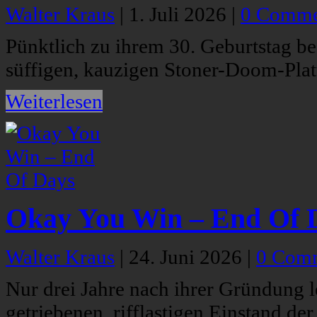
Walter Kraus
|
1. Juli 2026
|
0 Comme
Pünktlich zu ihrem 30. Geburtstag b
süffigen, kauzigen Stoner-Doom-Plat
Weiterlesen
Okay You Win – End Of 
Walter Kraus
|
24. Juni 2026
|
0 Com
Nur drei Jahre nach ihrer Gründung
getriebenen, rifflastigen Einstand der