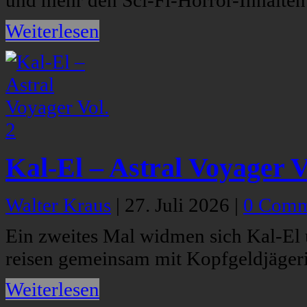
und mehr den Sci-Fi-Horror-Inhalten
Weiterlesen
Kal-El – Astral Voyager V
Walter Kraus
|
27. Juli 2026
|
0 Comm
Ein zweites Mal widmen sich Kal-El u
reisen gemeinsam mit Kopfgeldjäger
Weiterlesen