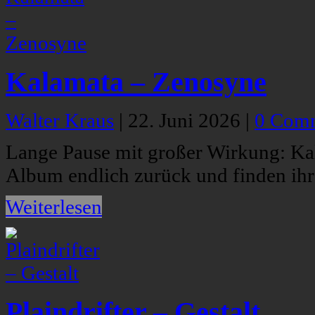
Kalamata – Zenosyne
Walter Kraus
|
22. Juni 2026
|
0 Com
Lange Pause mit großer Wirkung: Ka
Album endlich zurück und finden ih
Weiterlesen
Plaindrifter – Gestalt