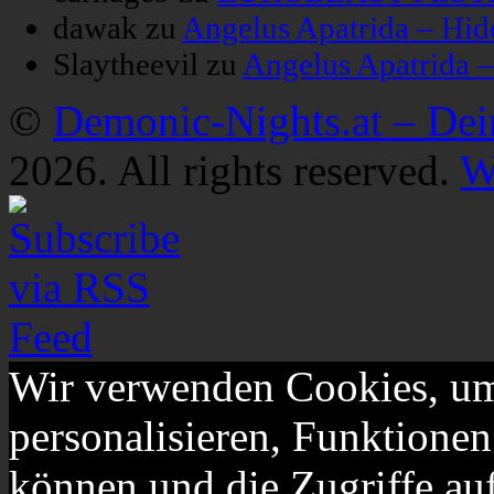
dawak
zu
Angelus Apatrida – Hid
Slaytheevil
zu
Angelus Apatrida 
©
Demonic-Nights.at – De
2026. All rights reserved.
W
Wir verwenden Cookies, um
personalisieren, Funktionen
können und die Zugriffe au