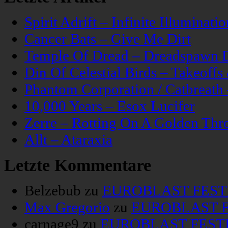
Spirit Adrift – Infinite Illuminatio
Cancer Bats – Give Me Dirt
Temple Of Dread – Dreadspawn 
Din Of Celestial Birds – Takeoff
Phantom Corporation / Catbreat
10,000 Years – Esox Lucifer
Zerre – Rotting On A Golden Thr
Allt – Ataraxia
Letzte Kommentare
Belzebub
zu
EUROBLAST FESTIV
Max Gregorio
zu
EUROBLAST FE
carnage9
zu
EUROBLAST FESTIV