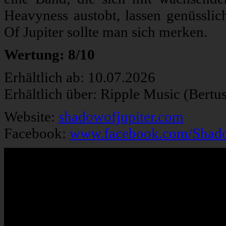
Heavyness austobt, lassen genüssli
Of Jupiter sollte man sich merken.
Wertung: 8/10
Erhältlich ab: 10.07.2026
Erhältlich über: Ripple Music (Bertu
Website:
shadowofjupiter.com
Facebook:
www.facebook.com/Shadow