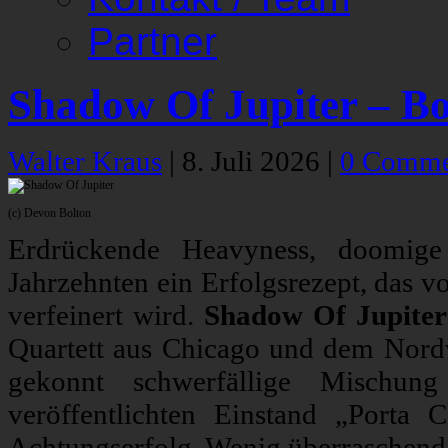
Partner
Shadow Of Jupiter – B
Walter Kraus
|
8. Juli 2026
|
0 Comme
(c) Devon Bolton
Erdrückende Heavyness, doomige 
Jahrzehnten ein Erfolgsrezept, das
verfeinert wird.
Shadow Of Jupiter
Quartett aus Chicago und dem Nordwe
gekonnt schwerfällige Mischun
veröffentlichten Einstand „Porta 
Achtungserfolg. Wenig überraschend