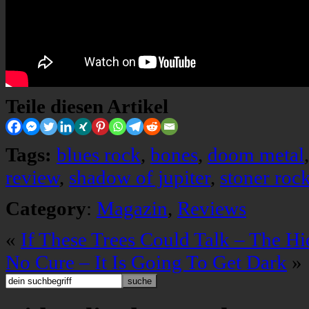
Teile diesen Artikel
Tags:
blues rock
,
bones
,
doom metal
review
,
shadow of jupiter
,
stoner roc
Category
:
Magazin
,
Reviews
«
If These Trees Could Talk – The H
No Cure – It Is Going To Get Dark
»