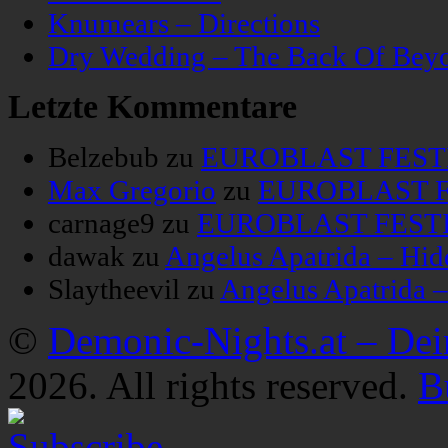
Knumears – Directions
Dry Wedding – The Back Of Bey
Letzte Kommentare
Belzebub
zu
EUROBLAST FESTIV
Max Gregorio
zu
EUROBLAST FE
carnage9
zu
EUROBLAST FESTIV
dawak
zu
Angelus Apatrida – Hid
Slaytheevil
zu
Angelus Apatrida 
©
Demonic-Nights.at – De
2026. All rights reserved.
B