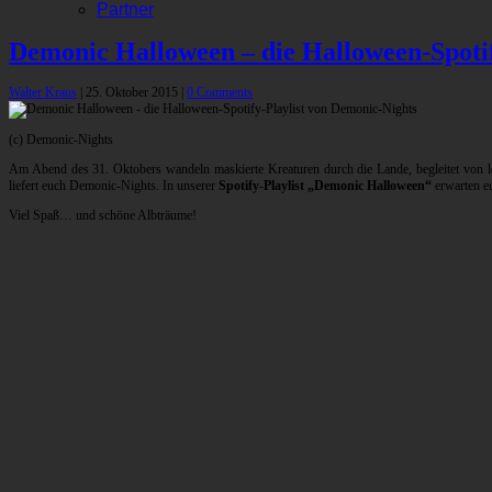
Partner
Demonic Halloween – die Halloween-Spotif
Walter Kraus
|
25. Oktober 2015
|
0 Comments
(c) Demonic-Nights
Am Abend des 31. Oktobers wandeln maskierte Kreaturen durch die Lande, begleitet von le
liefert euch Demonic-Nights. In unserer
Spotify-Playlist „Demonic Halloween“
erwarten 
Viel Spaß… und schöne Albträume!