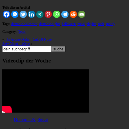
Teile diesen Artikel
Tags:
demonic halloween
,
demonic-nights
,
halloween
,
metal
,
playlist
,
rock
,
spotify
Category
:
News
«
The Arcane Order – Cult Of None
Sofy Major – Waste
»
Videoclip der Woche
Demonic-Nights.at