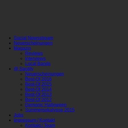
Social Newsstream
Neuerscheinungen
Magazin
Reviews
Interviews
Local Bands
@ Spotify
Neuerscheinungen
Best-Of 2016
Best-Of 2015
Best-Of 2014
Best-Of 2013
Best-Of 2012
Demonic Halloween
Summerpokalypse 2015
Jobs
Impressum / Kontakt
Kontakt / Team