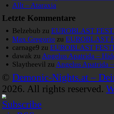
Allt – Ataraxia
Letzte Kommentare
Belzebub
zu
EUROBLAST FESTIV
Max Gregorio
zu
EUROBLAST FE
carnage9
zu
EUROBLAST FESTIV
dawak
zu
Angelus Apatrida – Hid
Slaytheevil
zu
Angelus Apatrida 
©
Demonic-Nights.at – De
2026. All rights reserved.
W