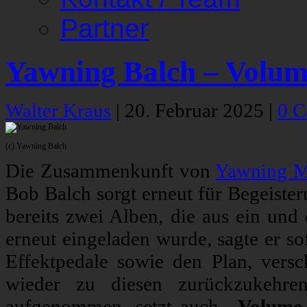
Partner
Yawning Balch – Volum
Walter Kraus
|
20. Februar 2025
|
0 
(c) Yawning Balch
Die Zusammenkunft von
Yawning 
Bob Balch sorgt erneut für Begeiste
bereits zwei Alben, die aus ein und
erneut eingeladen wurde, sagte er so
Effektpedale sowie den Plan, vers
wieder zu diesen zurückzukehr
aufgenommen, setzt auch
„Volume