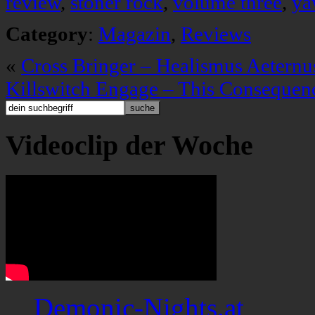
review
,
stoner rock
,
volume three
,
ya
Category
:
Magazin
,
Reviews
«
Cross Bringer – Healismus Aeternu
Killswitch Engage – This Consequen
Videoclip der Woche
Demonic-Nights.at