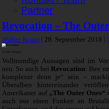
Partner
Revocation – The Oute
Walter Kraus
|
28. September 2018
|
(c) Alex Morgan
Vollmundige Aussagen sind im Vorf
neu. So auch bei
Revocation
: Ihre n
komplexer denn je“ sein – markig
Überalben hintereinander veröffen
Amerikaner auf
„The Outer Ones“
n
auch nur einen Funken an Brutalitä
Unterfangen, und das erneut auf her