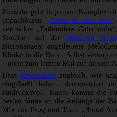
Fürwahr geht in punkto Komplexität 
unpackbaren
„Great Is Our Sin“
.
vertrackte „Fathomless Catacombs“
Strecken auf der
aktuellen Voivo
Dissonanzen, angedeutete Melodien
Klinke in die Hand. Selbst verkapp
– nicht zum letzten Mal auf diesem 
Dass
Revocation
zugleich, wie ang
eingebüßt haben, demonstriert d
eindrucksvoll. Kaum kommt die Fu
besten Sinne an die Anfänge der Ba
Mix aus Prog und Tech. „Blood At