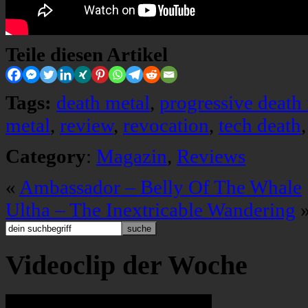
Teile diesen Artikel
Tags:
death metal
,
progressive death
metal
,
review
,
revocation
,
tech death
Category
:
Magazin
,
Reviews
«
Ambassador – Belly Of The Whale
Ultha – The Inextricable Wandering
Videoclip der Woche