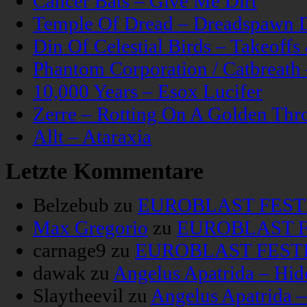
Cancer Bats – Give Me Dirt
Temple Of Dread – Dreadspawn 
Din Of Celestial Birds – Takeoff
Phantom Corporation / Catbreat
10,000 Years – Esox Lucifer
Zerre – Rotting On A Golden Thr
Allt – Ataraxia
Letzte Kommentare
Belzebub
zu
EUROBLAST FESTIV
Max Gregorio
zu
EUROBLAST FE
carnage9
zu
EUROBLAST FESTIV
dawak
zu
Angelus Apatrida – Hid
Slaytheevil
zu
Angelus Apatrida 