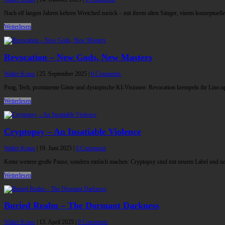
Nach elf langen Jahren kehren Wretched zurück – mit ihrem alten Sänger, einem konzeptuel
Weiterlesen
Revocation – New Gods, New Masters
Walter Kraus
|
25. September 2025
|
0 Comments
Prog, Tech, prominente Gäste und dystopische KI-Visionen: Revocation krempeln ihr Line-up
Weiterlesen
Cryptopsy – An Insatiable Violence
Walter Kraus
|
19. Juni 2025
|
0 Comments
Keine weitere große Pause, sondern einfach machen: Cryptopsy sind mit neuem Label und neu
Weiterlesen
Buried Realm – The Dormant Darkness
Walter Kraus
|
13. April 2025
|
0 Comments