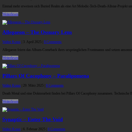
Einmal mehr erweisen sich Buried Realm als eine Art Melodic-Tech-Death-Allstar-Projekt und
Weiterlesen
Allegaeon – The Ossuary Lens
Walter Kraus
|
3. April 2025
|
0 Comments
Allegaeon feiern das Album-Comeback ihres ursprünglichen Frontmanns und setzen ansonste
Weiterlesen
Pillars Of Cacophony – Paralipomena
Walter Kraus
|
29. März 2025
|
0 Comments
Death Metal und eine Doktorarbeit finden bei Pillars Of Cacophony zusammen. Technische Brut
Weiterlesen
Synaptic – Enter The Void
Walter Kraus
|
6. Februar 2025
|
0 Comments