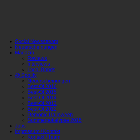
Social Newsstream
Neuerscheinungen
Magazin
Reviews
Interviews
Local Bands
@ Spotify
Neuerscheinungen
Best-Of 2016
Best-Of 2015
Best-Of 2014
Best-Of 2013
Best-Of 2012
Demonic Halloween
Summerpokalypse 2015
Jobs
Impressum / Kontakt
Kontakt / Team