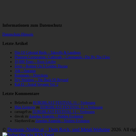
Informationen zum Datenschutz
Datenschutz-Hinweis
Letzte Artikel
Din Of Celestial Birds – Takeoffs & Landings
Phantom Corporation / Catbreath – Commando / Die By The Claw
10,000 Years – Esox Lucifer
Zerre – Rotting On A Golden Throne
Allt – Ataraxia
Knumears – Directions
Dry Wedding – The Back Of Beyond
Kal-El – Astral Voyager Vol. 2
Letzte Kommentare
Belzebub
zu
EUROBLAST FESTIVAL 11 – Verlosung
Max Gregorio
zu
EUROBLAST FESTIVAL 11 – Verlosung
carnage9
zu
EUROBLAST FESTIVAL 11 – Verlosung
dawak
zu
Angelus Apatrida – Hidden Evolution
Slaytheevil
zu
Angelus Apatrida – Hidden Evolution
©
Demonic-Nights.at – Dein Rock- und Metal-Webzine
2026. All rig