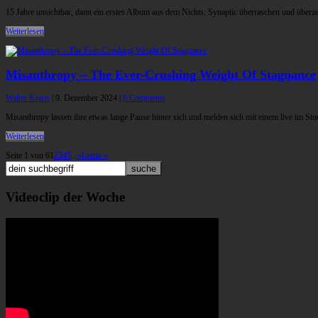
15 Jahre unsichtbar, dann ein erstes Album aus dem Nichts: Synaptic überraschen und überz
Weiterlesen
Misanthropy – The Ever-Crushing Weight Of Stagnance
Walter Kraus
|
9. Dezember 2024
|
0 Comments
Misanthropy lassen ihre etwas lange Pause hinter sich und melden sich mit einem live im St
Weiterlesen
Seite 1 von 6
1
2
3
4
5
...
»
Letzte »
Videoclip der Woche