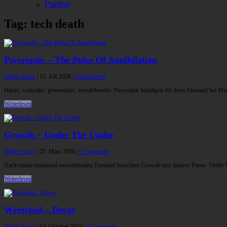
Partner
Tag: tech death
Psycroptic – The Pulse Of Annihilation
Walter Kraus
|
15. Juli 2026
|
0 Comments
Härter, wütender, groovender, zermürbender: Psycroptic kündigen für ihren Einstand bei Met
Weiterlesen
Growth – Under The Under
Walter Kraus
|
25. März 2026
|
0 Comments
Nach einem emotional aufwühlenden Einstand brauchten Growth eine längere Pause. Weder Mu
Weiterlesen
Wretched – Decay
Walter Kraus
|
14. Oktober 2025
|
0 Comments