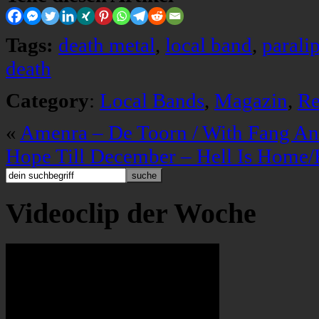
Tags:
death metal
,
local band
,
paral
death
Category
:
Local Bands
,
Magazin
,
Re
«
Amenra – De Toorn / With Fang A
Hope Till December – Hell Is Home
Videoclip der Woche