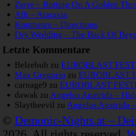
Zerre – Rotting On A Golden Thr
Allt – Ataraxia
Knumears – Directions
Dry Wedding – The Back Of Bey
Letzte Kommentare
Belzebub
zu
EUROBLAST FESTIV
Max Gregorio
zu
EUROBLAST FE
carnage9
zu
EUROBLAST FESTIV
dawak
zu
Angelus Apatrida – Hid
Slaytheevil
zu
Angelus Apatrida 
©
Demonic-Nights.at – De
2026. All rights reserved.
W