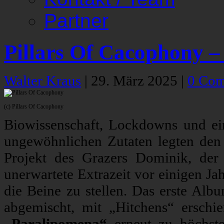
Partner
Pillars Of Cacophony 
Walter Kraus
|
29. März 2025
|
0 Co
(c) Pillars Of Cacophony
Biowissenschaft, Lockdowns und ei
ungewöhnlichen Zutaten legten den
Projekt des Grazers Dominik, der
unerwartete Extrazeit vor einigen J
die Beine zu stellen. Das erste Al
abgemischt, mit „Hitchens“ erschi
„Paralipomena“
erneut zu höchste