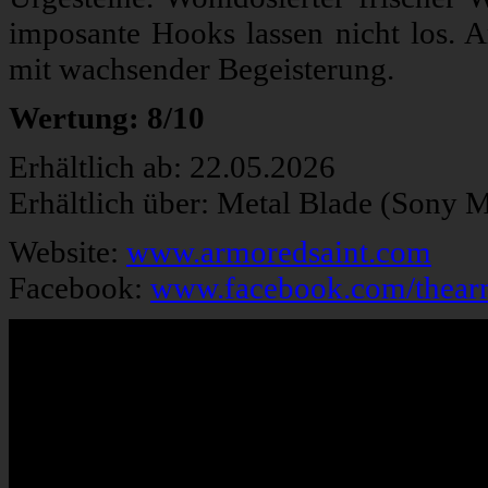
imposante Hooks lassen nicht los. A
mit wachsender Begeisterung.
Wertung: 8/10
Erhältlich ab: 22.05.2026
Erhältlich über: Metal Blade (Sony 
Website:
www.armoredsaint.com
Facebook:
www.facebook.com/thear