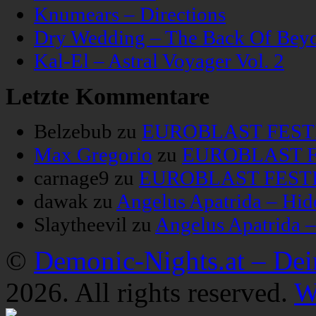
Knumears – Directions
Dry Wedding – The Back Of Bey
Kal-El – Astral Voyager Vol. 2
Letzte Kommentare
Belzebub
zu
EUROBLAST FESTIV
Max Gregorio
zu
EUROBLAST FE
carnage9
zu
EUROBLAST FESTIV
dawak
zu
Angelus Apatrida – Hid
Slaytheevil
zu
Angelus Apatrida 
©
Demonic-Nights.at – De
2026. All rights reserved.
W