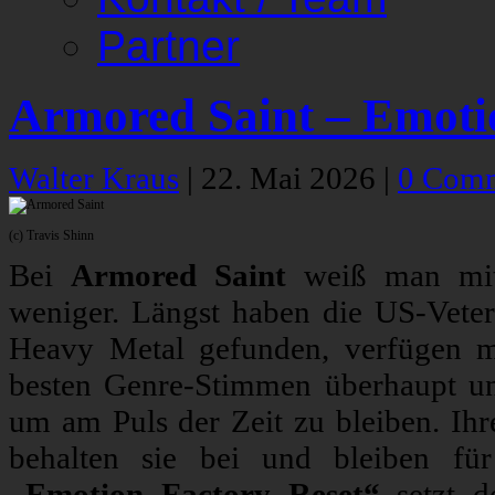
Partner
Armored Saint – Emoti
Walter Kraus
|
22. Mai 2026
|
0 Com
(c) Travis Shinn
Bei
Armored Saint
weiß man mit
weniger. Längst haben die US-Vete
Heavy Metal gefunden, verfügen m
besten Genre-Stimmen überhaupt un
um am Puls der Zeit zu bleiben. Ih
behalten sie bei und bleiben für
„Emotion Factory Reset“
setzt d