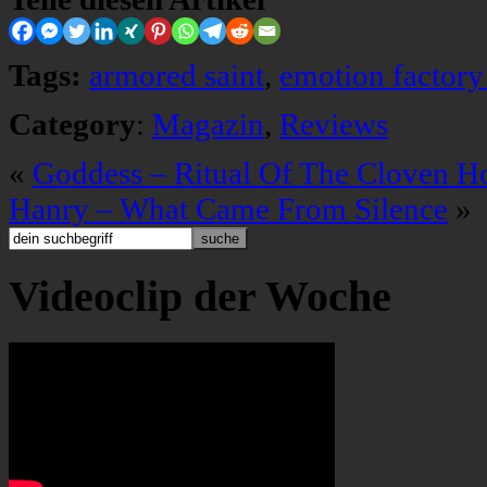
Tags:
armored saint
,
emotion factory 
Category
:
Magazin
,
Reviews
«
Goddess – Ritual Of The Cloven H
Hanry – What Came From Silence
»
Videoclip der Woche