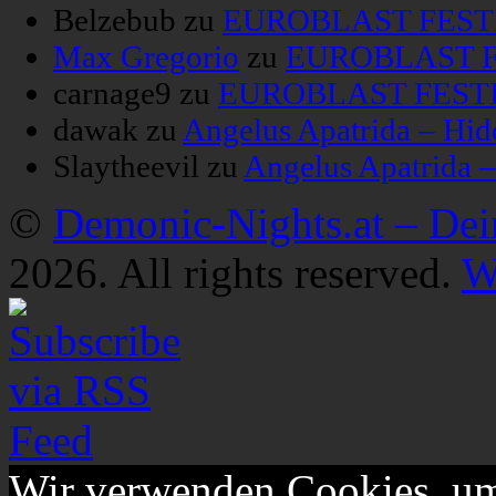
Belzebub
zu
EUROBLAST FESTIV
Max Gregorio
zu
EUROBLAST FE
carnage9
zu
EUROBLAST FESTIV
dawak
zu
Angelus Apatrida – Hid
Slaytheevil
zu
Angelus Apatrida 
©
Demonic-Nights.at – De
2026. All rights reserved.
W
Wir verwenden Cookies, um