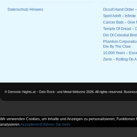
Datenschutz-Hinweis
Occult Hand Order 
Spirit Adrift – Infinit
Cancer Bats – Give 
Temple Of Dread –
Din Of Celestial Bir
Phantom Corporatio
Die By The Claw
10,000 Years – Esox
Zerre – Rotting On 
©
Demonic-Nights.at – Dein Rock- und Metal-Webzine
2026. All rights reserved.
Busines
Wir verwenden Cookies, um Inhalte und Anzeigen zu personalisieren, Funktionen f
analysieren.
Akzeptieren
Erfahren Sie mehr