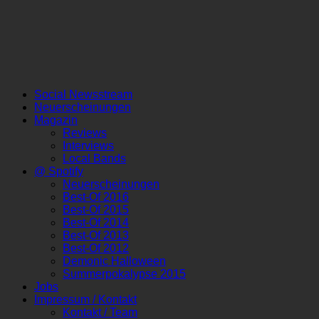
Social Newsstream
Neuerscheinungen
Magazin
Reviews
Interviews
Local Bands
@ Spotify
Neuerscheinungen
Best-Of 2016
Best-Of 2015
Best-Of 2014
Best-Of 2013
Best-Of 2012
Demonic Halloween
Summerpokalypse 2015
Jobs
Impressum / Kontakt
Kontakt / Team