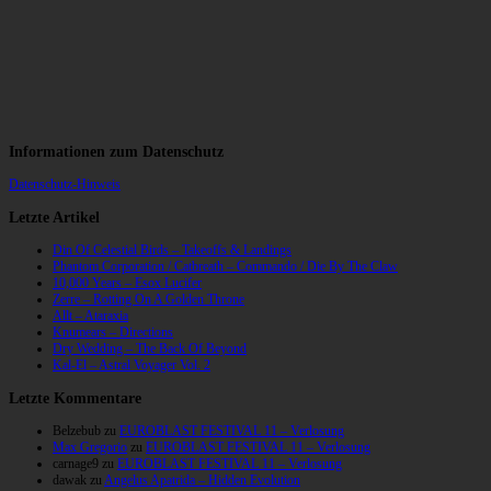
Informationen zum Datenschutz
Datenschutz-Hinweis
Letzte Artikel
Din Of Celestial Birds – Takeoffs & Landings
Phantom Corporation / Catbreath – Commando / Die By The Claw
10,000 Years – Esox Lucifer
Zerre – Rotting On A Golden Throne
Allt – Ataraxia
Knumears – Directions
Dry Wedding – The Back Of Beyond
Kal-El – Astral Voyager Vol. 2
Letzte Kommentare
Belzebub
zu
EUROBLAST FESTIVAL 11 – Verlosung
Max Gregorio
zu
EUROBLAST FESTIVAL 11 – Verlosung
carnage9
zu
EUROBLAST FESTIVAL 11 – Verlosung
dawak
zu
Angelus Apatrida – Hidden Evolution