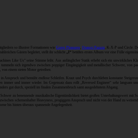
tgliedern so illustrer Formationen wie
Grave Pleasures
,
Oranssi Pazuzu
, K-X-P und Circle. D
reichen Gästen begleitet, stellt ihr schlicht
„I“
betitltes erstes Album vor eine Fülle eigens
achines Like Us“ seine Stimme leiht. Aus anfänglicher Statik erhebt sich ein unwirkliches 
nd tummeln sich irgendwo zwischen poppiger Eingängigkeit und metallischer Schwere, von p
 von einem steten Motor getreiben.
in Anspruch und bemüht endlose Schleifen. Kraut und Psych durchleben konstante Steigerung, 
ren immer und immer wieder. Im Gegensatz dazu rollt „Reversed Engineer“ sehr langsam un
nders gut durch, speziell im finalen Zusammenbruch samt ausgedehntem Abgang.
 Schwer zu benennende musikalische Eigentümlichkeit bietet großen Unterhaltungswert mit Su
 zwischen schemenhafter Heavyness, progiggem Anspruch und nicht von der Hand zu weisende
orne bis hinten überaus spannende Angelegenheit.