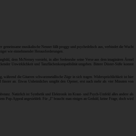
er gemeinsame musikalische Nenner fällt proggy und psychedelisch aus, verbindet die Wucht
inniger wie einnehmender Herausforderungen.
Klangbild, dem McNerney vorsteht, in aller Seelenruhe seine Verse aus dem imaginären Ärmel
ackender Unwirklichkeit und Tanzflächenkompatibilität umgeben. Bittere Düster-Süße kommt
während die Gitarren schwarzmetallische Züge in sich tragen. Widersprüchlichkeit ist hier
d finster an. Etwas Unheimliches umgibt den Opener, erst nach mehr als vier Minuten von
bstanz. Natürlich ist Synthetik und Elektronik im Kraut- und Psych-Umfeld alles andere als
m Pop-Appeal angesieldelt. Für „I“ braucht man einiges an Geduld, keine Frage, doch wird