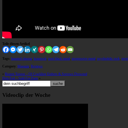
Teile diesen Artikel
Tags:
haunted plasma
,
krautrock
,
post black metal
,
progressive metal
,
psychedelic rock
,
revi
Category
:
Magazin
,
Reviews
«
Brazen Tongue – Of Crackling Embers & Sorrows Drowned
Drip-Fed – Sold For Parts
»
Videoclip der Woche