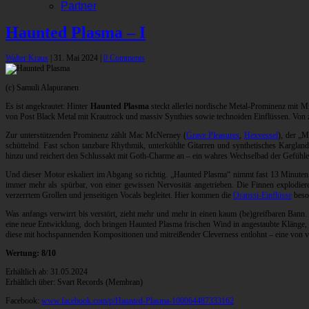
Partner
Haunted Plasma – I
Walter Kraus
|
31. Mai 2024
|
0 Comments
(c) Samuli Alapuranen
Es ist angekrautet: Hinter
Haunted Plasma
steckt allerlei nordische Metal-Prominenz mit Mi
von Post Black Metal mit Krautrock und massiv Synthies sowie technoiden Einflüssen. Von zahl
Zur unterstützenden Prominenz zählt Mac McNerney (
Grave Pleasures
,
Hexvessel
), der „M
schüttelnd. Fast schon tanzbare Rhythmik, unterkühlte Gitarren und synthetisches Kargla
hinzu und reichert den Schlussakt mit Goth-Charme an – ein wahres Wechselbad der Gefühle,
Und dieser Motor eskaliert im Abgang so richtig. „Haunted Plasma“ nimmt fast 13 Minuten 
immer mehr als spürbar, von einer gewissen Nervosität angetrieben. Die Finnen explodie
verzerrtem Grollen und jenseitigen Vocals begleitet. Hier kommen die
Oranssi-Einflüsse
beso
Was anfangs verwirrt bis verstört, zieht mehr und mehr in einen kaum (be)greifbaren Bann.
eine neue Entwicklung, doch bringen Haunted Plasma frischen Wind in angestaubte Klänge,
diese mit hochspannenden Kompositionen und mitreißender Cleverness entlohnt – eine von v
Wertung: 8/10
Erhältlich ab: 31.05.2024
Erhältlich über: Svart Records (Membran)
Facebook:
www.facebook.com/p/Haunted-Plasma-100064487333162