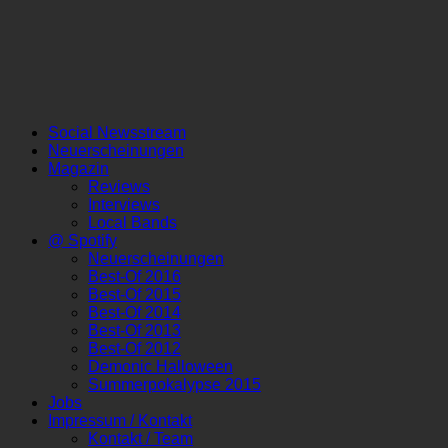
Social Newsstream
Neuerscheinungen
Magazin
Reviews
Interviews
Local Bands
@ Spotify
Neuerscheinungen
Best-Of 2016
Best-Of 2015
Best-Of 2014
Best-Of 2013
Best-Of 2012
Demonic Halloween
Summerpokalypse 2015
Jobs
Impressum / Kontakt
Kontakt / Team