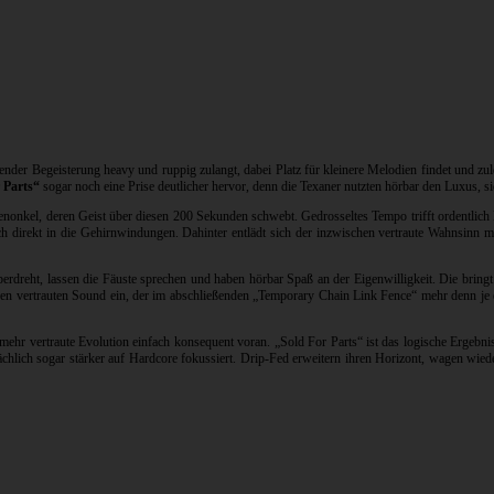
der Begeisterung heavy und ruppig zulangt, dabei Platz für kleinere Melodien findet und zu
 Parts“
sogar noch eine Prise deutlicher hervor, denn die Texaner nutzten hörbar den Luxus, si
nonkel, deren Geist über diesen 200 Sekunden schwebt. Gedrosseltes Tempo trifft ordentlich D
ch direkt in die Gehirnwindungen. Dahinter entlädt sich der inzwischen vertraute Wahnsinn
überdreht, lassen die Fäuste sprechen und haben hörbar Spaß an der Eigenwilligkeit. Die brin
den vertrauten Sound ein, der im abschließenden „Temporary Chain Link Fence“ mehr denn je 
nmehr vertraute Evolution einfach konsequent voran. „Sold For Parts“ ist das logische Ergebni
chlich sogar stärker auf Hardcore fokussiert. Drip-Fed erweitern ihren Horizont, wagen wiede