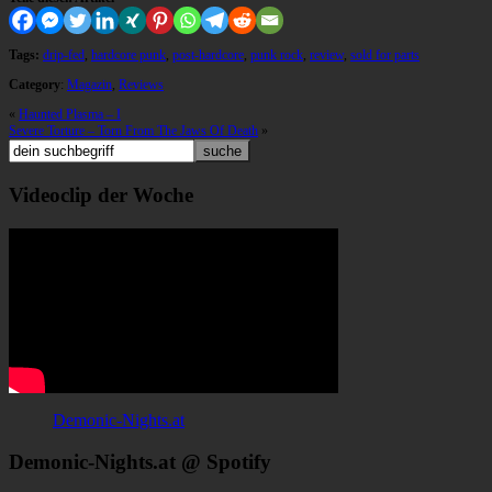
Tags:
drip-fed
,
hardcore punk
,
post-hardcore
,
punk rock
,
review
,
sold for parts
Category
:
Magazin
,
Reviews
«
Haunted Plasma – I
Severe Torture – Torn From The Jaws Of Death
»
Videoclip der Woche
Demonic-Nights.at
Demonic-Nights.at @ Spotify