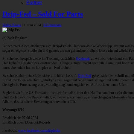
Partner
Drip-Fed – Sold For Parts
Walter Kraus
|
1. Juni 2024
|
0 Comments
(c) Zach Brigham
Binnen zwei Alben etablierten sich
Drip-Fed
als Hardcore-Punk-Geheimtipp, der mit wachsen
sogar ein eigenes Studio ein und genoss die neu gefundene Freiheit. Diese tritt auf
„Sold For
So scheinen beispielsweise im Titelsong tatsächlich
Kvelertak
zu winken, wie chaotische Pate
Der lebhafte Basslauf des eröffnenden „Hanging Jury“ macht ebenfalls Laune und bohrt si
muss eben nicht immer komplett am Rad drehen.
Es schadet aber keinesfalls, siehe und höre „Leash“.
Drip-Fed
geben sich fies, schrill und 
Surf-Untertönen versehen. „Murky“ spielt sogar mit Noise und Grunge und bettet diese in 
die logische Fortsetzung von „Moonlighting“ und zugleich ein Aufbruch zu neuen Ufern.
Zugleich wirft die US-Formation nicht einfach alles über den Haufen, sondern treibt die nu
Und doch bleibt die Rage erhalten, so heavy wie eh und je, in einschlägigen Momenten tatsä
Album, das sämtliche Erwartungen souverän erfüllt.
Wertung: 8/10
Erhältlich ab: 07.06.2024
Erhältlich über: I.Corrupt.Records
Facebook:
www.facebook.com/dripfedtx