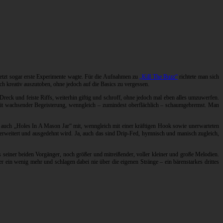
letzt sogar erste Experimente wagte. Für die Aufnahmen zu
„Kill The Buzz“
richtete man sich
ch kreativ auszutoben, ohne jedoch auf die Basics zu vergessen.
reck und feiste Riffs, weiterhin giftig und schroff, ohne jedoch mal eben alles umzuwerfen.
 mit wachsender Begeisterung, wenngleich – zumindest oberflächlich – schaumgebremst. Man
gt auch „Holes In A Mason Jar“ mit, wenngleich mit einer kräftigen Hook sowie unerwarteten
erweitert und ausgedehnt wird. Ja, auch das sind Drip-Fed, hymnisch und manisch zugleich,
s seiner beiden Vorgänger, noch größer und mitreißender, voller kleiner und große Melodien.
r ein wenig mehr und schlagen dabei nie über die eigenen Stränge – ein bärenstarkes drittes