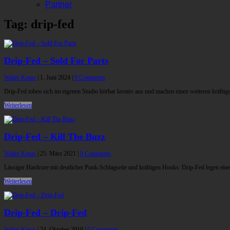
Partner
Tag: drip-fed
Drip-Fed – Sold For Parts
Walter Kraus
|
1. Juni 2024
|
0 Comments
Drip-Fed toben sich im eigenen Studio hörbar kreativ aus und machen einen weiteren kräftige
Weiterlesen
Drip-Fed – Kill The Buzz
Walter Kraus
|
25. März 2021
|
0 Comments
Lässiger Hardcore mit deutlicher Punk-Schlagseite und kräftigen Hooks: Drip-Fed legen eine
Weiterlesen
Drip-Fed – Drip-Fed
Walter Kraus
|
24. Oktober 2018
|
0 Comments