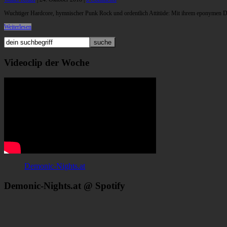
Wuchtiger Hardcore, hymnischer Punk Rock und ordentlich Attitüde: Mit ihrem eponymen De
Weiterlesen
Videoclip der Woche
Demonic-Nights.at
Demonic-Nights.at @ Spotify