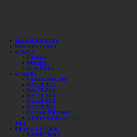
Social Newsstream
Neuerscheinungen
Magazin
Reviews
Interviews
Local Bands
@ Spotify
Neuerscheinungen
Best-Of 2016
Best-Of 2015
Best-Of 2014
Best-Of 2013
Best-Of 2012
Demonic Halloween
Summerpokalypse 2015
Jobs
Impressum / Kontakt
Kontakt / Team