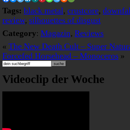
Tags:
black metal
,
crustcore
,
downfal
review
,
silhouettes of disgust
Category
:
Magazin
,
Reviews
«
The New Death Cult – Super Natur
Forcefed Horsehead – Monoceros
»
Videoclip der Woche