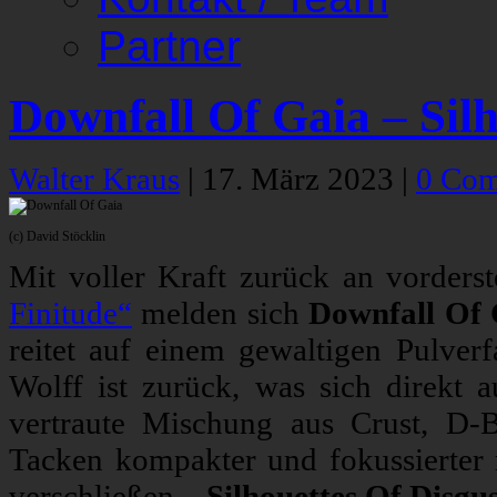
Partner
Downfall Of Gaia – Silh
Walter Kraus
|
17. März 2023
|
0 Co
(c) David Stöcklin
Mit voller Kraft zurück an vorders
Finitude“
melden sich
Downfall Of 
reitet auf einem gewaltigen Pulverf
Wolff ist zurück, was sich direkt 
vertraute Mischung aus Crust, D-
Tacken kompakter und fokussierter 
verschließen.
„Silhouettes Of Disgu