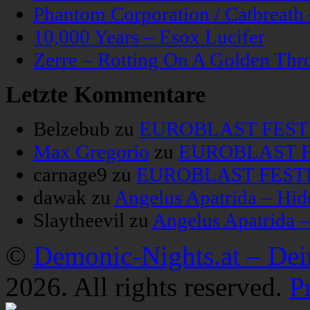
Phantom Corporation / Catbreat
10,000 Years – Esox Lucifer
Zerre – Rotting On A Golden Thr
Letzte Kommentare
Belzebub
zu
EUROBLAST FESTIV
Max Gregorio
zu
EUROBLAST FE
carnage9
zu
EUROBLAST FESTIV
dawak
zu
Angelus Apatrida – Hid
Slaytheevil
zu
Angelus Apatrida 
©
Demonic-Nights.at – De
2026. All rights reserved.
P