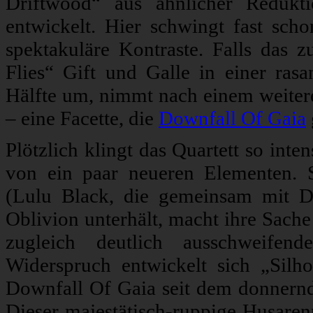
Driftwood“ aus ähnlicher Redukti
entwickelt. Hier schwingt fast sch
spektakuläre Kontraste. Falls das 
Flies“ Gift und Galle in einer rasa
Hälfte um, nimmt nach einem weitere
– eine Facette, die
Downfall Of Gaia
Plötzlich klingt das Quartett so inte
von ein paar neueren Elementen. S
(Lulu Black, die gemeinsam mit 
Oblivion unterhält, macht ihre Sach
zugleich deutlich ausschweifend
Widerspruch entwickelt sich „Sil
Downfall Of Gaia seit dem donner
Dieser majestätisch-ruppige Husarenr