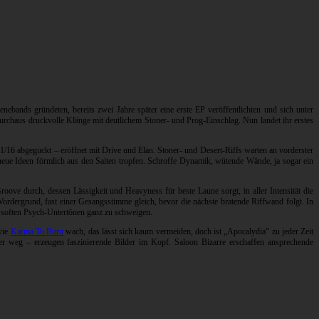
ebands gründeten, bereits zwei Jahre später eine erste EP veröffentlichten und sich unter
durchaus druckvolle Klänge mit deutlichem Stoner- und Prog-Einschlag. Nun landet ihr erstes
21/16 abgeguckt – eröffnet mit Drive und Elan. Stoner- und Desert-Riffs warten an vorderster
ue Ideen förmlich aus den Saiten tropfen. Schroffe Dynamik, wütende Wände, ja sogar ein
oove durch, dessen Lässigkeit und Heavyness für beste Laune sorgt, in aller Intensität die
ordergrund, fast einer Gesangsstimme gleich, bevor die nächste bratende Riffwand folgt. In
t soften Psych-Untertönen ganz zu schweigen.
wie
Karma To Burn
wach, das lässt sich kaum vermeiden, doch ist „Apocalydia“ zu jeder Zeit
r weg – erzeugen faszinierende Bilder im Kopf. Saloon Bizarre erschaffen ansprechende