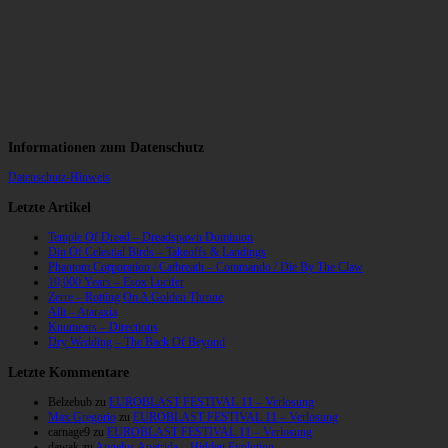
Informationen zum Datenschutz
Datenschutz-Hinweis
Letzte Artikel
Temple Of Dread – Dreadspawn Dominion
Din Of Celestial Birds – Takeoffs & Landings
Phantom Corporation / Catbreath – Commando / Die By The Claw
10,000 Years – Esox Lucifer
Zerre – Rotting On A Golden Throne
Allt – Ataraxia
Knumears – Directions
Dry Wedding – The Back Of Beyond
Letzte Kommentare
Belzebub
zu
EUROBLAST FESTIVAL 11 – Verlosung
Max Gregorio
zu
EUROBLAST FESTIVAL 11 – Verlosung
carnage9
zu
EUROBLAST FESTIVAL 11 – Verlosung
dawak
zu
Angelus Apatrida – Hidden Evolution