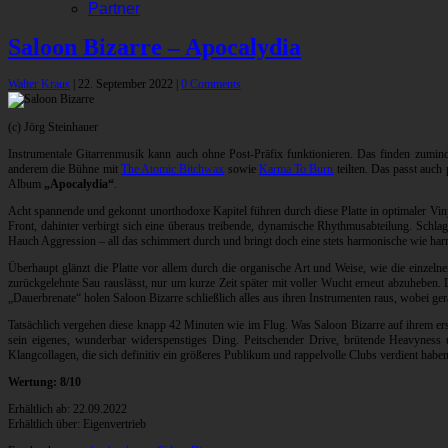
Partner
Saloon Bizarre – Apocalydia
Walter Kraus
|
22. September 2022
|
0 Comments
(c) Jörg Steinhauer
Instrumentale Gitarrenmusik kann auch ohne Post-Präfix funktionieren. Das finden zumin
anderem die Bühne mit
The Atomic Bitchwax
sowie
Karma To Burn
teilten. Das passt auch
Album
„Apocalydia“
.
Acht spannende und gekonnt unorthodoxe Kapitel führen durch diese Platte in optimaler Vinyl
Front, dahinter verbirgt sich eine überaus treibende, dynamische Rhythmusabteilung. Sc
Hauch Aggression – all das schimmert durch und bringt doch eine stets harmonische wie harm
Überhaupt glänzt die Platte vor allem durch die organische Art und Weise, wie die einzeln
zurückgelehnte Sau rauslässt, nur um kurze Zeit später mit voller Wucht erneut abzuheben.
„Dauerbrenate“ holen Saloon Bizarre schließlich alles aus ihren Instrumenten raus, wobei 
Tatsächlich vergehen diese knapp 42 Minuten wie im Flug. Was Saloon Bizarre auf ihrem e
sein eigenes, wunderbar widerspenstiges Ding. Peitschender Drive, brütende Heavyness
Klangcollagen, die sich definitiv ein größeres Publikum und rappelvolle Clubs verdient haben
Wertung: 8/10
Erhältlich ab: 22.09.2022
Erhältlich über: Eigenvertrieb