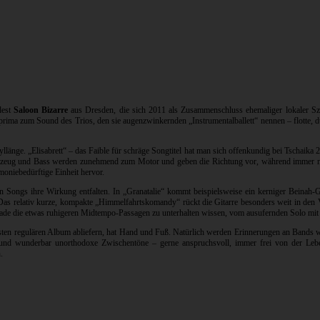
dest
Saloon Bizarre
aus Dresden, die sich 2011 als Zusammenschluss ehemaliger lokaler Szen
 prima zum Sound des Trios, den sie augenzwinkernden „Instrumentalballett“ nennen – flotte, 
länge. „Elisabrett“ – das Faible für schräge Songtitel hat man sich offenkundig bei Tschaika 
hlagzeug und Bass werden zunehmend zum Motor und geben die Richtung vor, während immer ne
oniebedürftige Einheit hervor.
en Songs ihre Wirkung entfalten. In „Granatalie“ kommt beispielsweise ein kerniger Beinah-Gr
 Das relativ kurze, kompakte „Himmelfahrtskomandy“ rückt die Gitarre besonders weit in den V
gerade die etwas ruhigeren Midtempo-Passagen zu unterhalten wissen, vom ausufernden Solo mi
rsten regulären Album abliefern, hat Hand und Fuß. Natürlich werden Erinnerungen an Bands 
 und wunderbar unorthodoxe Zwischentöne – gerne anspruchsvoll, immer frei von der Lebe
.