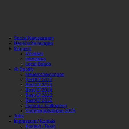
Social Newsstream
Neuerscheinungen
Magazin
Reviews
Interviews
Local Bands
@ Spotify
Neuerscheinungen
Best-Of 2016
Best-Of 2015
Best-Of 2014
Best-Of 2013
Best-Of 2012
Demonic Halloween
Summerpokalypse 2015
Jobs
Impressum / Kontakt
Kontakt / Team