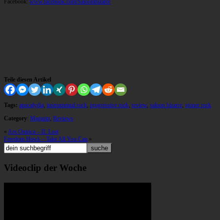
Facebook:
www.facebook.com/SaloonBizarre
Teile diesen Artikel
Tags:
apocalydia
,
instrumental rock
,
progressive rock
,
review
,
saloon bizarre
,
stoner rock
Category
:
Magazin
,
Reviews
«
Ars Onirica – II: Lost
Freedom Hawk – Take All You Can
»
Videoclip der Woche