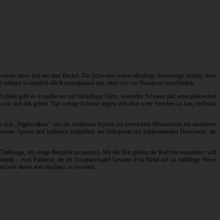
wieder derer drei auf dem Buckel. Die Schweden waren allerdings keineswegs untätig, denn
 nehmen so ziemlich alle Karrierephasen mit, ohne sich vor Neuem zu verschließen.
 Schnell geht es in media res mit bärbeißiger Härte, wütenden Screams und atmosphärischen
wie sich das gehört. Nur wenige Exkurse zeigen sich über weite Strecken so hart, vielleicht
Wie sich „Nightwalkers“ von der erhabenen Hymne zur vertrackten Monstrosität mit tanzbarem
 kuriose Spitzen und kollabiert schließlich am Höhepunkt der beklemmenden Heavyness, die
telsongs, um einige Beispiele zu nennen). Mit der Zeit greifen die Rädchen ineinander, will
granität – zwei Faktoren, die im Zusammenspiel Gevatter Post Metal auf so vielfältige Weise
and wie dieser aber durchaus zu erwarten.