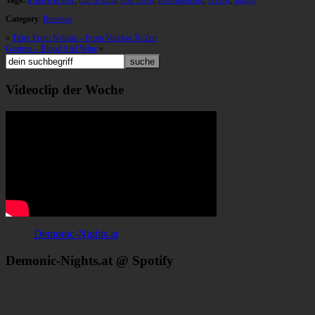
Tags:
a dawn to fear
,
cult of luna
,
post metal
,
post-hardcore
,
review
,
sludge
Category
:
Reviews
«
Tides From Nebula – From Voodoo To Zen
Goatess – Blood And Wine
»
Videoclip der Woche
Demonic-Nights.at
Demonic-Nights.at @ Spotify