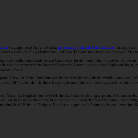
oalbum
vergingen sechs Jahre, die starke
gemeinsame Platte mit Julie Christmas
hat auch schon 
 erstrecken sich die 79 (!) Minuten von
„A Dawn To Fear“
nun tatsächlich über zwei CDs und
rab veröffentlicht und diente als erst Gradmesser für den neuen, alten Sound der Schweden.
da nicht dieser martialische Stomper. Fordernde Zäsuren und eine finale Explosion folgen, so 
sikalische Wand.
e große Stärke der Platte. Und dann wäre da natürlich die musikalische Wandlungsfähigkeit. 
„The Fall“ erweist sich als finale Katastrophe noch eine Spur mächtiger, treibt wiederholt
auch Neues (die Fragilität von „We Feel The End“ oder der doomig angehauchte Charakter des Ti
 sich auf dieser neuen Platte Schicht für Schicht mit klassischer Vehemenz und jüngerer Fili
unheimlich viel Reife und Tiefgang. Das hier zu toppen, sollte kaum möglich sein, von einer B