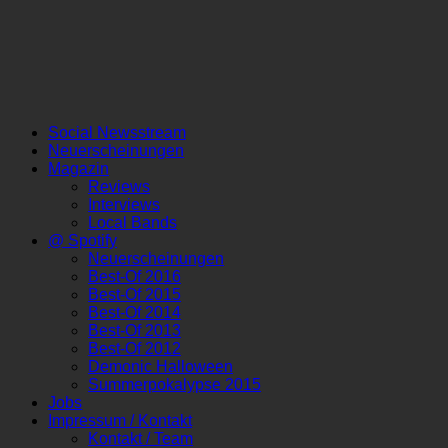
Social Newsstream
Neuerscheinungen
Magazin
Reviews
Interviews
Local Bands
@ Spotify
Neuerscheinungen
Best-Of 2016
Best-Of 2015
Best-Of 2014
Best-Of 2013
Best-Of 2012
Demonic Halloween
Summerpokalypse 2015
Jobs
Impressum / Kontakt
Kontakt / Team