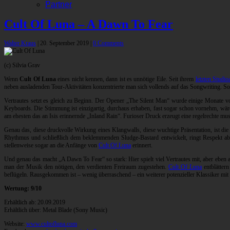
Partner
Cult Of Luna – A Dawn To Fear
Walter Kraus
|
20. September 2019
|
0 Comments
(c) Silvia Grav
Wenn
Cult Of Luna
eines nicht kennen, dann ist es unnötige Eile. Seit ihrem
letzten Studi
neben ausladenden Tour-Aktivitäten konzentrierte man sich vollends auf das Songwriting. So
Vertrautes setzt es gleich zu Beginn. Der Opener „The Silent Man“ wurde einige Monate vo
Keyboards. Die Stimmung ist einzigartig, durchaus erhaben, fast sogar schon vornehm, wäre 
am ehesten das an Isis erinnernde „Inland Rain“. Furioser Druck erzeugt eine regelrechte mu
Genau das, diese druckvolle Wirkung eines Klangwalls, diese wuchtige Präsentation, ist di
Rhythmus und schließlich dem beklemmenden Sludge-Bastard entwickelt, ringt Respekt ab. 
stellenweise sogar an die Anfänge von
Cult Of Luna
erinnert.
Und genau das macht „A Dawn To Fear“ so stark: Hier spielt viel Vertrautes mit, aber eben 
man der Musik den nötigen, den verdienten Freiraum zugestehen.
Cult Of Luna
entblättern
beflügeln. Rausgekommen ist – wenig überraschend – ein weiterer potenzieller Klassiker mit 
Wertung: 9/10
Erhältlich ab: 20.09.2019
Erhältlich über: Metal Blade (Sony Music)
Website:
www.cultofluna.com