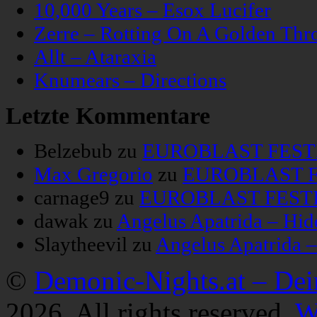
10,000 Years – Esox Lucifer
Zerre – Rotting On A Golden Thr
Allt – Ataraxia
Knumears – Directions
Letzte Kommentare
Belzebub
zu
EUROBLAST FESTIV
Max Gregorio
zu
EUROBLAST FE
carnage9
zu
EUROBLAST FESTIV
dawak
zu
Angelus Apatrida – Hid
Slaytheevil
zu
Angelus Apatrida 
©
Demonic-Nights.at – De
2026. All rights reserved.
W