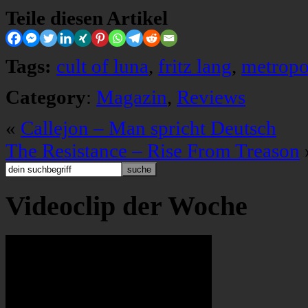
Teile diesen Artikel
Tags:
cult of luna
,
fritz lang
,
metropo
Category
:
Magazin
,
Reviews
«
Callejon – Man spricht Deutsch
The Resistance – Rise From Treason
Videoclip der Woche