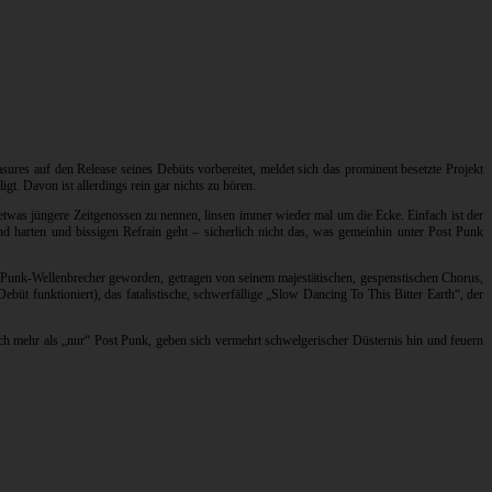
ures auf den Release seines Debüts vorbereitet, meldet sich das prominent besetzte Projekt
ligt. Davon ist allerdings rein gar nichts zu hören.
etwas jüngere Zeitgenossen zu nennen, linsen immer wieder mal um die Ecke. Einfach ist der
d harten und bissigen Refrain geht – sicherlich nicht das, was gemeinhin unter Post Punk
-Punk-Wellenbrecher geworden, getragen von seinem majestätischen, gespenstischen Chorus,
büt funktioniert), das fatalistische, schwerfällige „Slow Dancing To This Bitter Earth“, der
lich mehr als „nur“ Post Punk, geben sich vermehrt schwelgerischer Düsternis hin und feuern