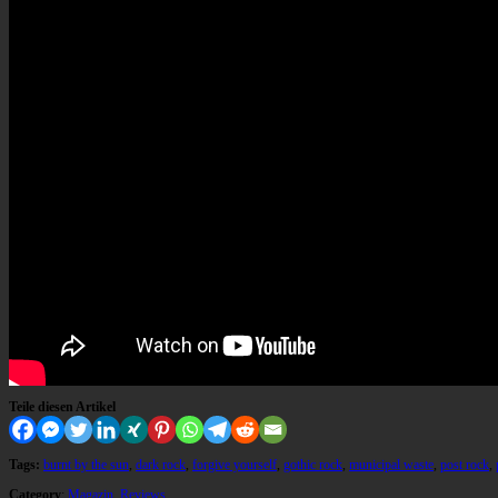
Teile diesen Artikel
Tags:
burnt by the sun
,
dark rock
,
forgive yourself
,
gothic rock
,
municipal waste
,
post rock
,
Category
:
Magazin
,
Reviews