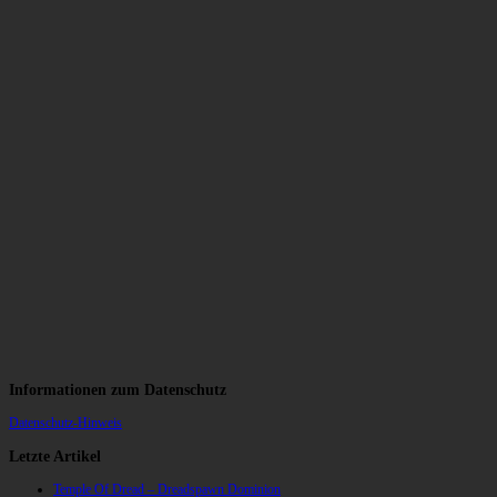
Informationen zum Datenschutz
Datenschutz-Hinweis
Letzte Artikel
Temple Of Dread – Dreadspawn Dominion