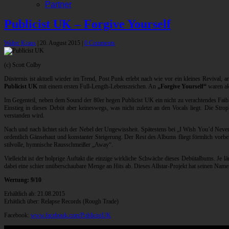
Partner
Publicist UK – Forgive Yourself
Walter Kraus
|
20. August 2015
|
0 Comments
(c) Scott Colby
Düsternis ist aktuell wieder im Trend, Post Punk erlebt nach wie vor ein kleines Revival, 
Publicist UK
mit einem ersten Full-Length-Lebenszeichen. An
„Forgive Yourself“
waren ak
Im Gegenteil, neben dem Sound der 80er hegen Publicist UK ein nicht zu verachtendes Faibl
Einstieg in dieses Debüt aber keineswegs, was nicht zuletzt an den Vocals liegt. Die St
verstanden wird.
Nach und nach lichtet sich der Nebel der Ungewissheit. Spätestens bei „I Wish You’d Nev
ordentlich Gänsehaut und konstanter Steigerung. Der Rest des Albums fliegt förmlich vorbei:
stilvolle, hymnische Rausschmeißer „Away“.
Vielleicht ist der holprige Auftakt die einzige wirkliche Schwäche dieses Debütalbums. Je 
dabei eine schier unüberschaubare Menge an Hits ab. Dieses Allstar-Projekt hat seinen Name
Wertung: 9/10
Erhältlich ab: 21.08.2015
Erhätlich über: Relapse Records (Rough Trade)
Facebook:
www.facebook.com/PublicistUK