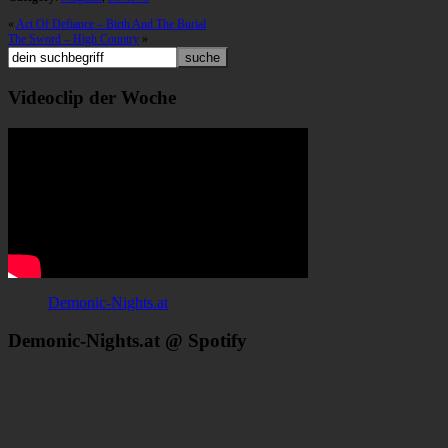
«
Act Of Defiance – Birth And The Burial
The Sword – High Country
»
Videoclip der Woche
Demonic-Nights.at
Demonic-Nights.at @ Spotify