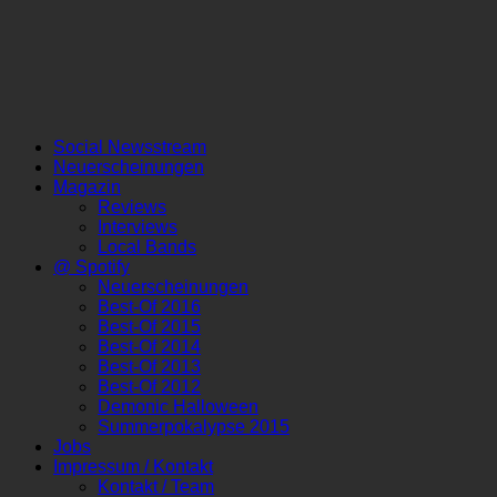
Social Newsstream
Neuerscheinungen
Magazin
Reviews
Interviews
Local Bands
@ Spotify
Neuerscheinungen
Best-Of 2016
Best-Of 2015
Best-Of 2014
Best-Of 2013
Best-Of 2012
Demonic Halloween
Summerpokalypse 2015
Jobs
Impressum / Kontakt
Kontakt / Team