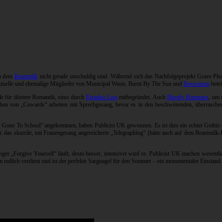
an dem
Beastmilk
nicht gerade unschuldig sind. Während sich das Nachfolgeprojekt Grave Pleas
tuelle und ehemalige Mitglieder von Municipal Waste, Burnt By The Sun und
Revocation
betei
e für düstere Romantik, einst durch
Paradise Lost
mitbegründet. Auch
Bloody Hammers
, um 
rophen von „Cowards“ arbeiten mit Sprechgesang, bevor es in den beschwörenden, überraschen
er Gone To School“ angekommen, haben Publicist UK gewonnen. Es ist dies ein echter Gothic
 das skurrile, mit Frauengesang angereicherte „Telegraphing“ (hätte auch auf dem Beastmilk-De
länger „Forgive Yourself“ läuft, desto besser, intensiver wird es. Publicist UK machen wesent
n redlich verdient und ist der perfekte Sargnagel für den Sommer – ein monumentaler Einstand.