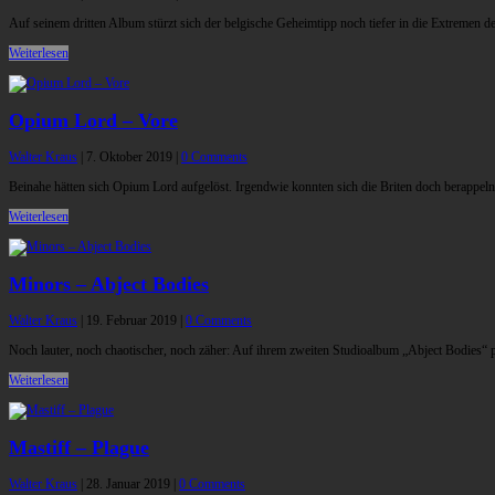
Auf seinem dritten Album stürzt sich der belgische Geheimtipp noch tiefer in die Extremen d
Weiterlesen
Opium Lord – Vore
Walter Kraus
|
7. Oktober 2019
|
0 Comments
Beinahe hätten sich Opium Lord aufgelöst. Irgendwie konnten sich die Briten doch berappeln
Weiterlesen
Minors – Abject Bodies
Walter Kraus
|
19. Februar 2019
|
0 Comments
Noch lauter, noch chaotischer, noch zäher: Auf ihrem zweiten Studioalbum „Abject Bodies“
Weiterlesen
Mastiff – Plague
Walter Kraus
|
28. Januar 2019
|
0 Comments