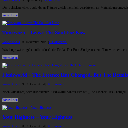
Das Schicksal einer Stadt, deren Träume gleich mehrfach zerplatzten, als Metalalbum umged
Weiterlesen
Timeworn – Leave The Soul For Now
Walter Kraus
|
6. Dezember 2019
|
0 Comments
Was lange währt, geht endlich durch die Decke: Der Post-Sludgecore von Timeworn erreicht
Weiterlesen
Fleshworld – The Essence Has Changed, But The Detail
Walter Kraus
|
9. Oktober 2019
|
0 Comments
Noch wuchtiger, noch dissonanter: Fleshworld bohren sich auf „The Essence Has Changed, B
Weiterlesen
Your Highness – Your Highness
Walter Kraus
|
8. Oktober 2019
|
0 Comments