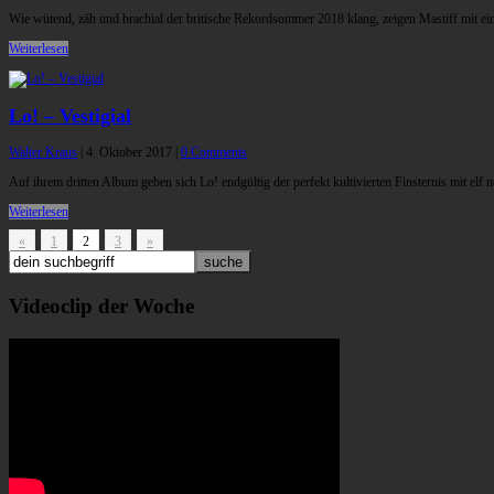
Wie wütend, zäh und brachial der britische Rekordsommer 2018 klang, zeigen Mastiff mit 
Weiterlesen
Lo! – Vestigial
Walter Kraus
|
4. Oktober 2017
|
0 Comments
Auf ihrem dritten Album geben sich Lo! endgültig der perfekt kultivierten Finsternis mit elf 
Weiterlesen
«
1
2
3
»
Videoclip der Woche