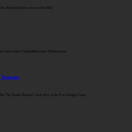
acht: Horndal landen zum zweiten Mal.
 auf dem dritten Studioalbum neue Dimensionen.
s Remain
ut The Details Remain“ noch tiefer in ihr Post-Sludge-Chaos.