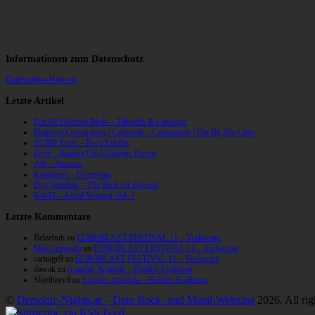
Informationen zum Datenschutz
Datenschutz-Hinweis
Letzte Artikel
Din Of Celestial Birds – Takeoffs & Landings
Phantom Corporation / Catbreath – Commando / Die By The Claw
10,000 Years – Esox Lucifer
Zerre – Rotting On A Golden Throne
Allt – Ataraxia
Knumears – Directions
Dry Wedding – The Back Of Beyond
Kal-El – Astral Voyager Vol. 2
Letzte Kommentare
Belzebub
zu
EUROBLAST FESTIVAL 11 – Verlosung
Max Gregorio
zu
EUROBLAST FESTIVAL 11 – Verlosung
carnage9
zu
EUROBLAST FESTIVAL 11 – Verlosung
dawak
zu
Angelus Apatrida – Hidden Evolution
Slaytheevil
zu
Angelus Apatrida – Hidden Evolution
©
Demonic-Nights.at – Dein Rock- und Metal-Webzine
2026. All rig