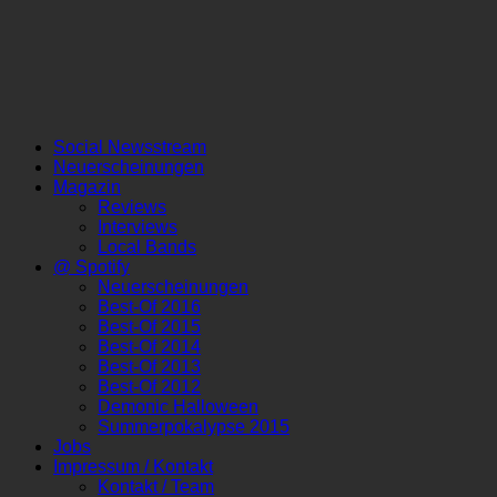
Social Newsstream
Neuerscheinungen
Magazin
Reviews
Interviews
Local Bands
@ Spotify
Neuerscheinungen
Best-Of 2016
Best-Of 2015
Best-Of 2014
Best-Of 2013
Best-Of 2012
Demonic Halloween
Summerpokalypse 2015
Jobs
Impressum / Kontakt
Kontakt / Team