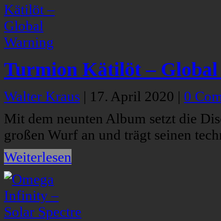
Turmion Kätilöt – Globa
Walter Kraus
|
17. April 2020
|
0 Com
Mit dem neunten Album setzt die Di
großen Wurf an und trägt seinen tech
Weiterlesen