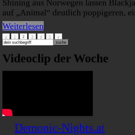
Shining aus Norwegen lassen Blackja
auf „Animal“ deutlich poppigeren, e
Weiterlesen
«
1
2
3
4
5
»
Videoclip der Woche
Demonic-Nights.at