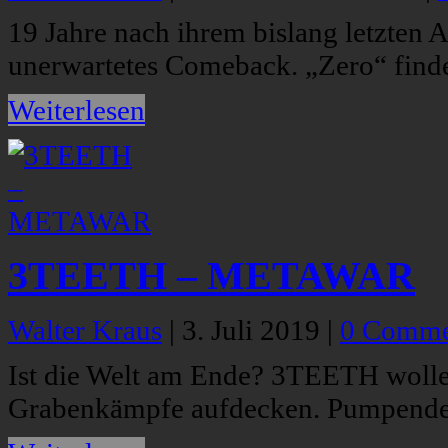
19 Jahre nach ihrem bislang letzten
unerwartetes Comeback. „Zero“ findet
Weiterlesen
3TEETH – METAWAR
Walter Kraus
|
3. Juli 2019
|
0 Comme
Ist die Welt am Ende? 3TEETH wollen
Grabenkämpfe aufdecken. Pumpender I