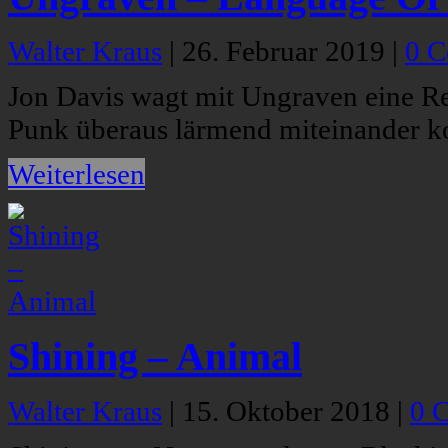
Walter Kraus
|
26. Februar 2019
|
0 
Jon Davis wagt mit Ungraven eine Rei
Punk überaus lärmend miteinander kol
Weiterlesen
Shining – Animal
Walter Kraus
|
15. Oktober 2018
|
0 