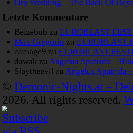
Dry Wedding – The Back Of Bey
Letzte Kommentare
Belzebub
zu
EUROBLAST FESTIV
Max Gregorio
zu
EUROBLAST FE
carnage9
zu
EUROBLAST FESTIV
dawak
zu
Angelus Apatrida – Hid
Slaytheevil
zu
Angelus Apatrida 
©
Demonic-Nights.at – De
2026. All rights reserved.
W