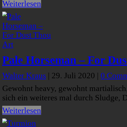
Weiterlesen
Pale Horseman – For Dus
Walter Kraus
|
29. Juli 2020
|
0 Comm
Gewohnt heavy, gewohnt martialisch,
sich ein weiteres mal durch Sludge, 
Weiterlesen