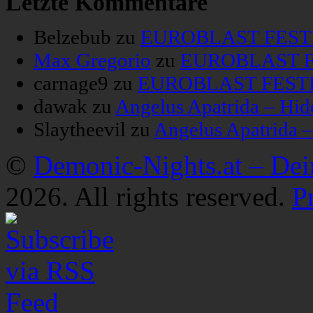
Letzte Kommentare
Belzebub
zu
EUROBLAST FESTIV
Max Gregorio
zu
EUROBLAST FE
carnage9
zu
EUROBLAST FESTIV
dawak
zu
Angelus Apatrida – Hid
Slaytheevil
zu
Angelus Apatrida 
©
Demonic-Nights.at – De
2026. All rights reserved.
P