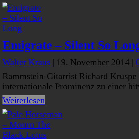
Emigrate – Silent So Lon
Walter Kraus
|
19. November 2014
|
Rammstein-Gitarrist Richard Kruspe
internationale Prominenz zu einer hi
Weiterlesen