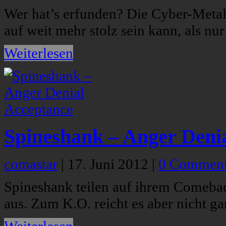
Wer hat’s erfunden? Die Cyber-Metal
auf weit mehr stolz sein kann, als n
Weiterlesen
Spineshank – Anger Deni
comastar
|
17. Juni 2012
|
0 Commen
Spineshank teilen auf ihrem Comeba
aus. Zum K.O. reicht es aber nicht ga