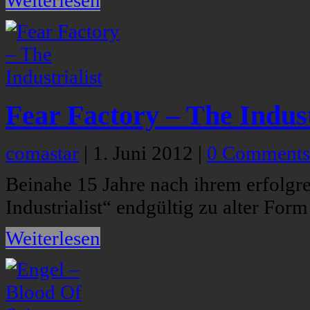
Weiterlesen
Fear Factory – The Indust
comastar
|
1. Juni 2012
|
0 Comments
Beinahe 15 Jahre nach ihrem erfolgr
Industrialist“ endgültig zu alter Form
Weiterlesen