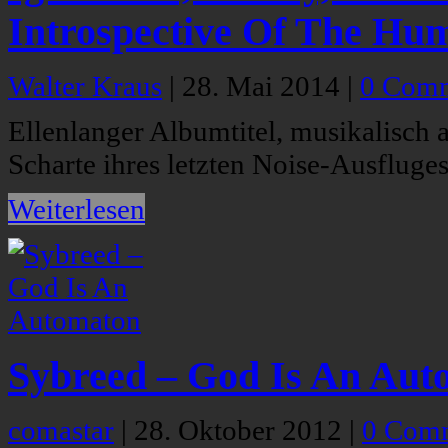
Introspective Of The Hu
Walter Kraus
|
28. Mai 2014
|
0 Com
Ellenlanger Albumtitel, musikalisch 
Scharte ihres letzten Noise-Ausfluges
Weiterlesen
Sybreed – God Is An Aut
comastar
|
28. Oktober 2012
|
0 Com