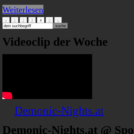
Weiterlesen
«
1
2
3
4
5
»
Videoclip der Woche
Demonic-Nights.at
Demonic-Nights.at @ Spo