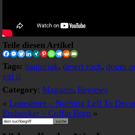
Teile diesen Artikel
Tags:
bantoriak
,
desert rock
,
doom m
vol ii
Category
:
Magazin
,
Reviews
«
Loneshore – Nothing Left To Decon
Endseeker – Coffin Born
»