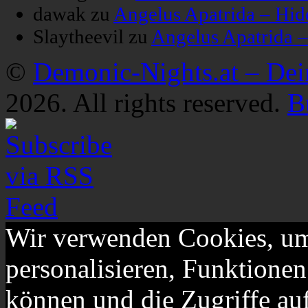
dawak
zu
Angelus Apatrida – Hid
Slaytheevil
zu
Angelus Apatrida 
©
Demonic-Nights.at – De
2026. All rights reserved.
B
Wir verwenden Cookies, um
personalisieren, Funktionen
können und die Zugriffe au