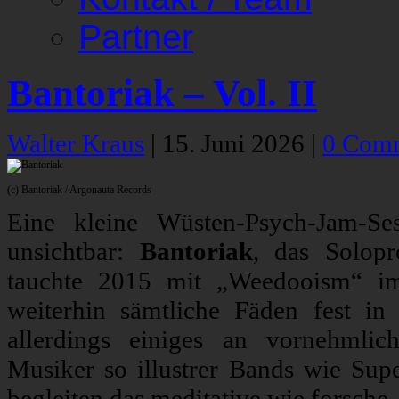
Partner
Bantoriak – Vol. II
Walter Kraus
|
15. Juni 2026
|
0 Com
(c) Bantoriak / Argonauta Records
Eine kleine Wüsten-Psych-Jam-Se
unsichtbar:
Bantoriak
, das Solopr
tauchte 2015 mit „Weedooism“ im
weiterhin sämtliche Fäden fest in
allerdings einiges an vornehmlic
Musiker so illustrer Bands wie Sup
begleiten das meditative wie forsche