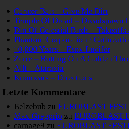
Cancer Bats – Give Me Dirt
Temple Of Dread – Dreadspawn 
Din Of Celestial Birds – Takeoff
Phantom Corporation / Catbreat
10,000 Years – Esox Lucifer
Zerre – Rotting On A Golden Thr
Allt – Ataraxia
Knumears – Directions
Letzte Kommentare
Belzebub
zu
EUROBLAST FESTIV
Max Gregorio
zu
EUROBLAST FE
carnage9
zu
EUROBLAST FESTIV