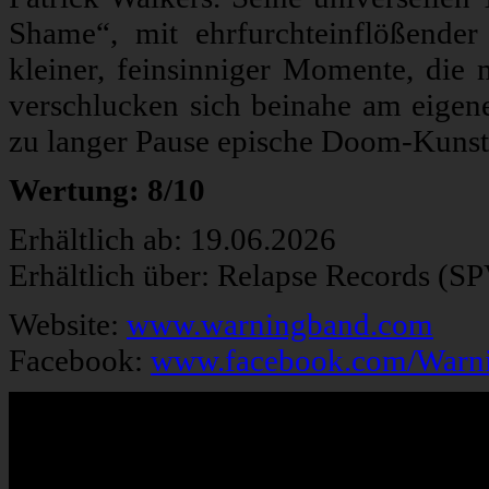
Shame“, mit ehrfurchteinflößender 
kleiner, feinsinniger Momente, die 
verschlucken sich beinahe am eigen
zu langer Pause epische Doom-Kunst
Wertung: 8/10
Erhältlich ab: 19.06.2026
Erhältlich über: Relapse Records (S
Website:
www.warningband.com
Facebook:
www.facebook.com/Warn