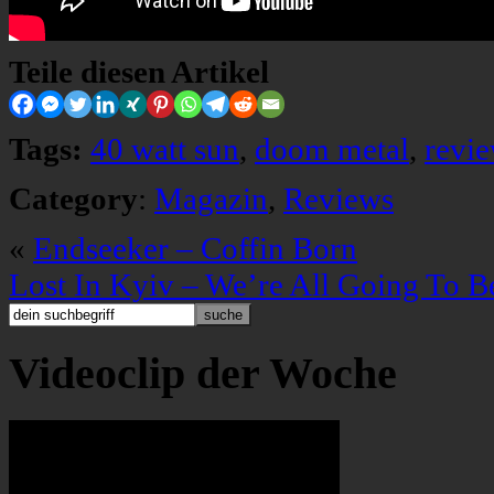
Teile diesen Artikel
Tags:
40 watt sun
,
doom metal
,
revi
Category
:
Magazin
,
Reviews
«
Endseeker – Coffin Born
Lost In Kyiv – We’re All Going To B
Videoclip der Woche