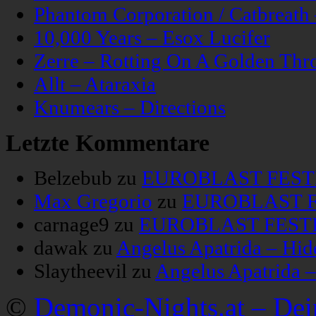
Phantom Corporation / Catbreat
10,000 Years – Esox Lucifer
Zerre – Rotting On A Golden Thr
Allt – Ataraxia
Knumears – Directions
Letzte Kommentare
Belzebub
zu
EUROBLAST FESTIV
Max Gregorio
zu
EUROBLAST FE
carnage9
zu
EUROBLAST FESTIV
dawak
zu
Angelus Apatrida – Hid
Slaytheevil
zu
Angelus Apatrida 
©
Demonic-Nights.at – De