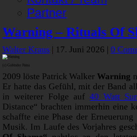
Partner
Warning – Rituals Of 
Walter Kraus
|
17. Juni 2026
|
0 Com
(c) Gobinder Jhitta
2009 löste Patrick Walker
Warning
n
Er hatte das Gefühl, mit der Band al
in weiterer Folge auf
40 Watt Su
Distance“ brachten immerhin eine 
schaffte eine Phase der Erneuerung
Musik. Im Laufe des Vorjahres ges
Of Shame“
nahtlos an den letzte