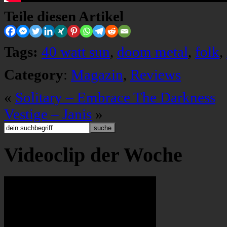
Teile diesen Artikel
Tags:
40 watt sun
,
doom metal
,
folk
,
Category
:
Magazin
,
Reviews
«
Solitary – Embrace The Darkness
Vestige – Janis
»
Videoclip der Woche