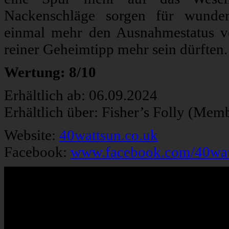
Nackenschläge sorgen für wunder
einmal mehr den Ausnahmestatus vo
reiner Geheimtipp mehr sein dürften.
Wertung: 8/10
Erhältlich ab: 06.09.2024
Erhältlich über: Fisher’s Folly (Mem
Website:
40wattsun.co.uk
Facebook:
www.facebook.com/40wat