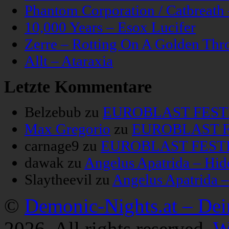
Phantom Corporation / Catbreat
10,000 Years – Esox Lucifer
Zerre – Rotting On A Golden Thr
Allt – Ataraxia
Letzte Kommentare
Belzebub
zu
EUROBLAST FESTIV
Max Gregorio
zu
EUROBLAST FE
carnage9
zu
EUROBLAST FESTIV
dawak
zu
Angelus Apatrida – Hid
Slaytheevil
zu
Angelus Apatrida 
©
Demonic-Nights.at – De
2026. All rights reserved.
W