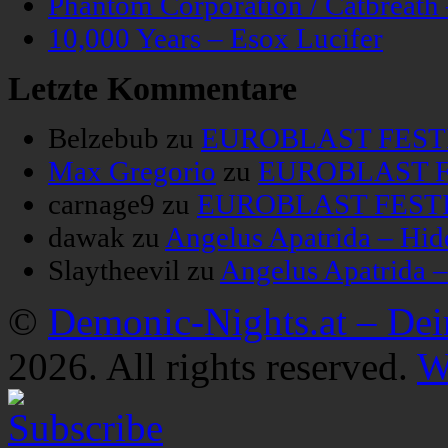
Phantom Corporation / Catbreat
10,000 Years – Esox Lucifer
Letzte Kommentare
Belzebub
zu
EUROBLAST FESTIV
Max Gregorio
zu
EUROBLAST FE
carnage9
zu
EUROBLAST FESTIV
dawak
zu
Angelus Apatrida – Hid
Slaytheevil
zu
Angelus Apatrida 
©
Demonic-Nights.at – De
2026. All rights reserved.
W