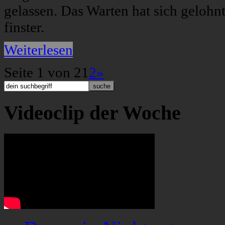
gelassen. Das Warten hat sich gelohnt
finster.
Weiterlesen
Seite 1 von 2
1
2
»
Videoclip der Woche