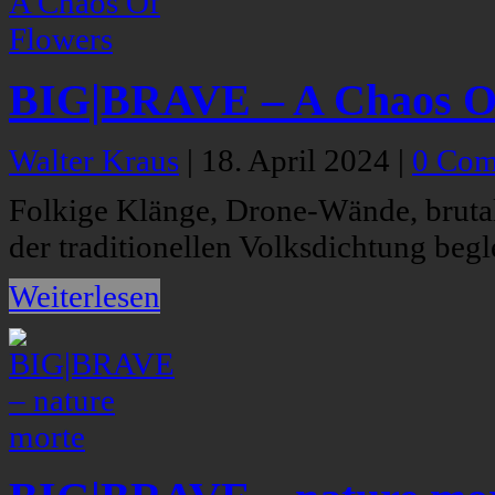
BIG|BRAVE – A Chaos O
Walter Kraus
|
18. April 2024
|
0 Com
Folkige Klänge, Drone-Wände, brutal
der traditionellen Volksdichtung be
Weiterlesen