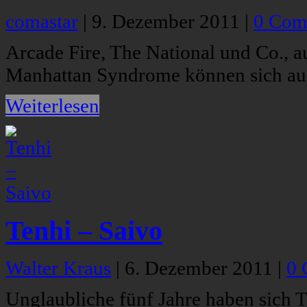
comastar
|
9. Dezember 2011
|
0 Com
Arcade Fire, The National und Co., 
Manhattan Syndrome können sich auc
Weiterlesen
Tenhi – Saivo
Walter Kraus
|
6. Dezember 2011
|
0 
Unglaubliche fünf Jahre haben sich T