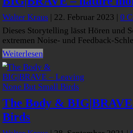
BIG|BRAVE – nature mo
Walter Kraus
|
22. Februar 2023
|
0 
Dieses Storytelling lässt Hören und
extremen Noise- und Feedback-Schlei
Weiterlesen
The Body & BIG|BRAVE –
Birds
Walter Kraus
|
28. September 2021
|