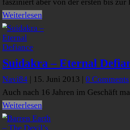
fasziniert aber von der ersten bis zur
Weiterlesen
Suidakra – Eternal Defia
Navi84
|
15. Juni 2013
|
0 Comments
Auch nach 16 Jahren im Geschäft ma
Weiterlesen