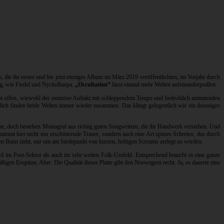
 die ihr erstes und bis jetzt einziges Album im März 2019 veröffentlichten, im Vorjahr durch
ng, wie Fiedel und Nyckelharpa.
„Occultation“
lässt einmal mehr Welten aufeinanderprallen.
eibt offen, wiewohl der ominöse Auftakt mit schleppendem Tempo und bedrohlich anmutenden
ießlich finden beide Welten immer wieder zusammen. Das klingt gelegentlich wie ein doomiges
be, doch bestehen Monograf aus richtig guten Songwritern, die ihr Handwerk verstehen. Und
immt hier nicht nur erschütternde Trauer, sondern auch eine Art spitzes Schreien, das durch
en Bann zieht, nur um am Siedepunkt von kurzen, heftigen Screams zerlegt zu werden.
ohl im Post-Sektor als auch im sehr weiten Folk-Umfeld. Entsprechend braucht es eine ganze
gen Eruption. Aber: Die Qualität dieser Platte gibt den Norwegern recht. Ja, es dauerte eine