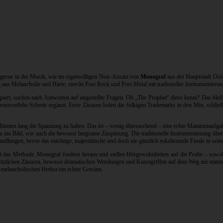
h gerne in der Musik, wie im eigenwilligen Noir-Ansatz von
Monograf
aus der Hauptstadt Oslo,
g aus Melancholie und Härte, streckt Post Rock und Post Metal mit tradioneller Instrumentieru
piert, suchen nach Antworten auf ungestellte Fragen. Ob „The Prophet“ diese kennt? Das bl
ch verzweifelte Schreie ergänzt. Erste Zäsuren holen die folkigen Trademarks in den Mix, schl
Minuten lang die Spannung zu halten. Das ist – wenig überraschend – eine echte Mammutaufga
ins Bild, wie auch die bewusst langsame Zuspitzung. Die traditionelle Instrumentierung übern
dlungen, bevor das mächtige, majestätische und doch nie gänzlich eskalierende Finale in sein
ch hat das Methode. Monograf fordern heraus und stellen Hörgewohnheiten auf die Probe – sow
plötzlichen Zäsuren, bewusst dramatischen Wendungen und Kunstgriffen auf dem Weg zur etatmäßi
g-melancholischen Herbst ein echter Gewinn.