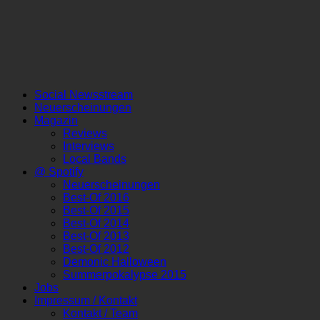
Social Newsstream
Neuerscheinungen
Magazin
Reviews
Interviews
Local Bands
@ Spotify
Neuerscheinungen
Best-Of 2016
Best-Of 2015
Best-Of 2014
Best-Of 2013
Best-Of 2012
Demonic Halloween
Summerpokalypse 2015
Jobs
Impressum / Kontakt
Kontakt / Team