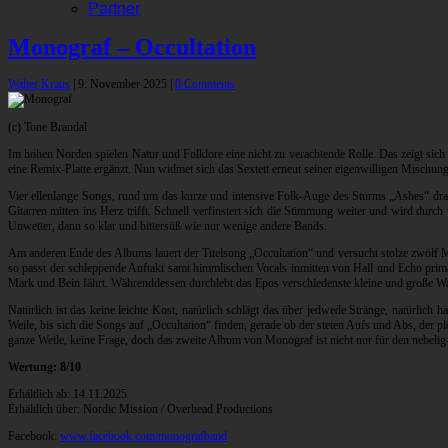
Partner
Monograf – Occultation
Walter Kraus
|
9. November 2025
|
0 Comments
(c) Tone Brandal
Im hohen Norden spielen Natur und Folklore eine nicht zu verachtende Rolle. Das zeigt sic
eine Remix-Platte ergänzt. Nun widmet sich das Sextett erneut seiner eigenwilligen Mischun
Vier ellenlange Songs, rund um das kurze und intensive Folk-Auge des Sturms „Ashes“ dra
Gitarren mitten ins Herz trifft. Schnell verfinstert sich die Stimmung weiter und wird dur
Unwetter, dann so klar und bittersüß wie nur wenige andere Bands.
Am anderen Ende des Albums lauert der Titelsong „Occultation“ und versucht stolze zwölf 
so passt der schleppende Auftakt samt himmlischen Vocals inmitten von Hall und Echo prima 
Mark und Bein fährt. Währenddessen durchlebt das Epos verschiedenste kleine und große Wan
Natürlich ist das keine leichte Kost, natürlich schlägt das über jedwede Stränge, natürli
Weile, bis sich die Songs auf „Occultation“ finden, gerade ob der steten Aufs und Abs, der 
ganze Weile, keine Frage, doch das zweite Album von Monograf ist nicht nur für den nebeli
Wertung: 8/10
Erhältlich ab: 14.11.2025
Erhältlich über: Nordic Mission / Overhead Productions
Facebook:
www.facebook.com/monografband