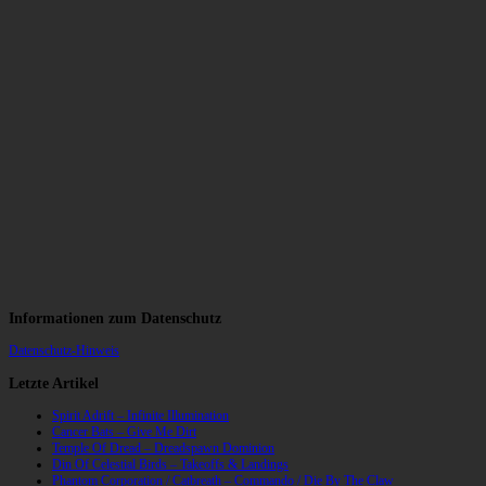
Informationen zum Datenschutz
Datenschutz-Hinweis
Letzte Artikel
Spirit Adrift – Infinite Illumination
Cancer Bats – Give Me Dirt
Temple Of Dread – Dreadspawn Dominion
Din Of Celestial Birds – Takeoffs & Landings
Phantom Corporation / Catbreath – Commando / Die By The Claw