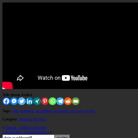
Teile diesen Artikel
Tags:
folk
,
monograf
,
occultation
,
post metal
,
post rock
,
review
Category
:
Magazin
,
Reviews
«
Tarmak – Delete To Proceed
False Reality – Faded Intentions
»