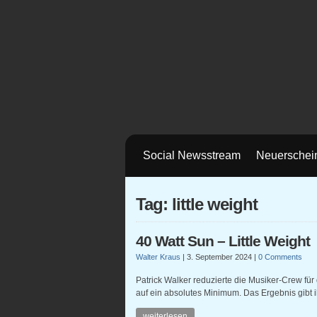
Social Newsstream
Neuerschei
Tag: little weight
40 Watt Sun – Little Weight
Walter Kraus
|
3. September 2024
|
0 Comments
Patrick Walker reduzierte die Musiker-Crew für
auf ein absolutes Minimum. Das Ergebnis gibt 
weiterlesen