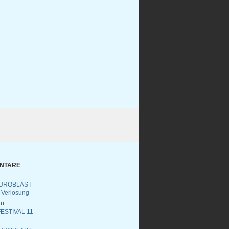
ENTARE
UROBLAST
 Verlosung
u
ESTIVAL 11