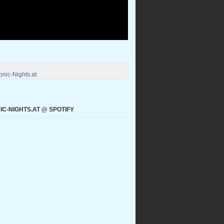
nic-Nights.at
C-NIGHTS.AT @ SPOTIFY