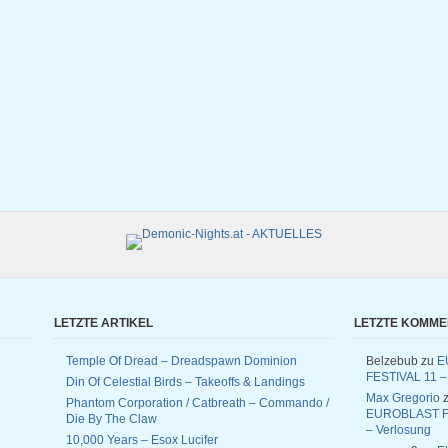
LETZTE ARTIKEL
LETZTE KOMM
Temple Of Dread – Dreadspawn Dominion
Belzebub
zu
E
FESTIVAL 11 –
Din Of Celestial Birds – Takeoffs & Landings
Max Gregorio
z
Phantom Corporation / Catbreath – Commando /
EUROBLAST F
Die By The Claw
– Verlosung
10,000 Years – Esox Lucifer