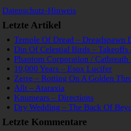
Datenschutz-Hinweis
Letzte Artikel
Temple Of Dread – Dreadspawn 
Din Of Celestial Birds – Takeoff
Phantom Corporation / Catbreat
10,000 Years – Esox Lucifer
Zerre – Rotting On A Golden Thr
Allt – Ataraxia
Knumears – Directions
Dry Wedding – The Back Of Bey
Letzte Kommentare