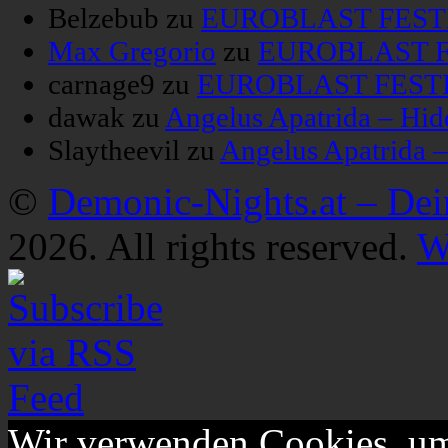
Belzebub
zu
EUROBLAST FESTIV
Max Gregorio
zu
EUROBLAST FE
carnage9
zu
EUROBLAST FESTIV
dawak
zu
Angelus Apatrida – Hid
Slaytheevil
zu
Angelus Apatrida 
©
Demonic-Nights.at – De
2026. All rights reserved.
W
Wir verwenden Cookies, um