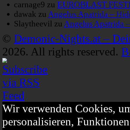
carnage9
zu
EUROBLAST FESTIV
dawak
zu
Angelus Apatrida – Hid
Slaytheevil
zu
Angelus Apatrida 
©
Demonic-Nights.at – De
2026. All rights reserved.
B
Wir verwenden Cookies, um
personalisieren, Funktionen