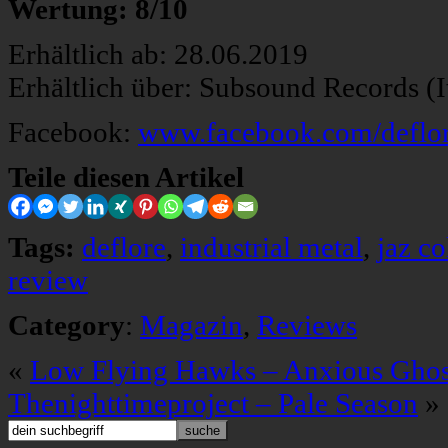
Wertung: 8/10
Erhältlich ab: 28.06.2019
Erhältlich über: Subsound Records (I
Facebook:
www.facebook.com/deflo
Teile diesen Artikel
Tags:
deflore
,
industrial metal
,
jaz c
review
Category
:
Magazin
,
Reviews
«
Low Flying Hawks – Anxious Ghos
Thenighttimeproject – Pale Season
»