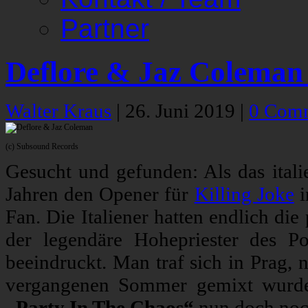
Partner
Deflore & Jaz Coleman
Walter Kraus
|
26. Juni 2019
|
0 Com
(c) Subsound Records
Gesucht und gefunden: Als das itali
Jahren den Opener für
Killing Joke
i
Fan. Die Italiener hatten endlich di
der legendäre Hohepriester des 
beeindruckt. Man traf sich in Prag,
vergangenen Sommer gemixt wurden
„Party In The Chaos“
nun doch noc