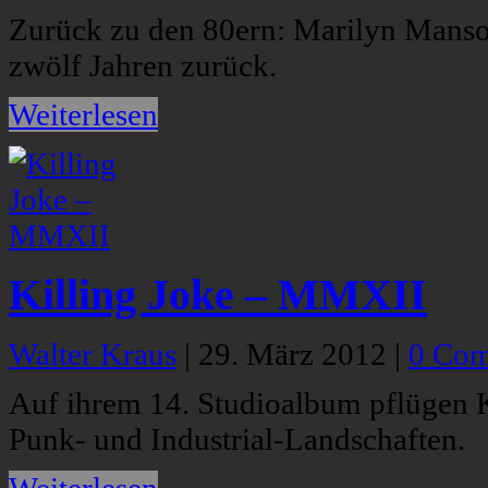
Zurück zu den 80ern: Marilyn Manso
zwölf Jahren zurück.
Weiterlesen
Killing Joke – MMXII
Walter Kraus
|
29. März 2012
|
0 Co
Auf ihrem 14. Studioalbum pflügen K
Punk- und Industrial-Landschaften.