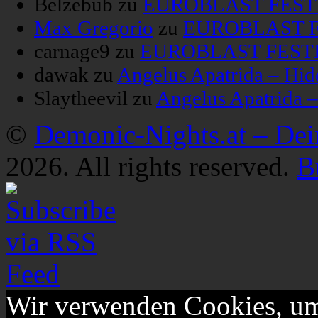
Belzebub
zu
EUROBLAST FESTIV
Max Gregorio
zu
EUROBLAST FE
carnage9
zu
EUROBLAST FESTIV
dawak
zu
Angelus Apatrida – Hid
Slaytheevil
zu
Angelus Apatrida 
©
Demonic-Nights.at – De
2026. All rights reserved.
B
Wir verwenden Cookies, um