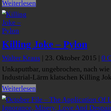
Weiterlesen
Killing Joke – Pylon
Walter Kraus
|
23. Oktober 2015
|
0 
Unkaputtbar, ungebrochen, nach wie 
Industrial-Lärm klatschen Killing Jo
Weiterlesen