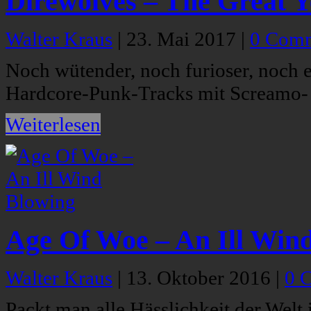
Direwolves – The Great Y
Walter Kraus
|
23. Mai 2017
|
0 Com
Noch wütender, noch furioser, noch 
Hardcore-Punk-Tracks mit Screamo- 
Weiterlesen
Age Of Woe – An Ill Win
Walter Kraus
|
13. Oktober 2016
|
0 
Packt man alle Hässlichkeit der Welt