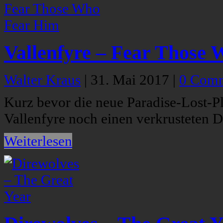
Vallenfyre – Fear Those
Walter Kraus
|
31. Mai 2017
|
0 Com
Kurz bevor die neue Paradise-Lost-Pl
Vallenfyre noch einen verkrusteten
Weiterlesen