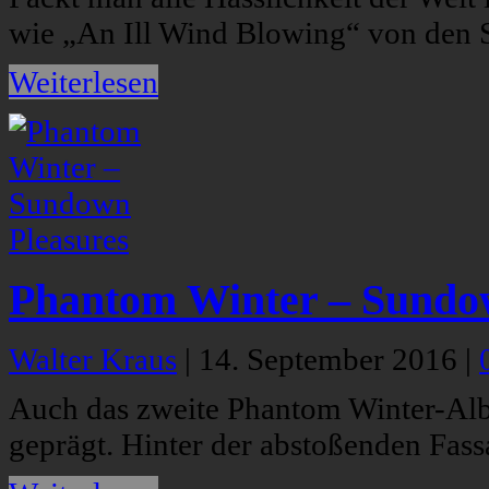
wie „An Ill Wind Blowing“ von den
Weiterlesen
Phantom Winter – Sundo
Walter Kraus
|
14. September 2016
|
Auch das zweite Phantom Winter-Albu
geprägt. Hinter der abstoßenden Fassa