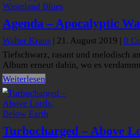
Agenda – Apocalyptic Wa
Walter Kraus
|
21. August 2019
|
0 C
Tiefschwarz, rasant und melodisch a
Album erneut dahin, wo es verdammt
Weiterlesen
Turbocharged – Above Lo