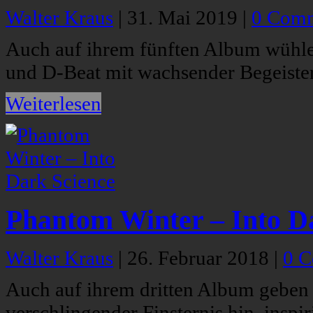
Walter Kraus
|
31. Mai 2019
|
0 Com
Auch auf ihrem fünften Album wühle
und D-Beat mit wachsender Begeiste
Weiterlesen
Phantom Winter – Into D
Walter Kraus
|
26. Februar 2018
|
0 
Auch auf ihrem dritten Album geben s
verschlingender Finsternis hin, inspi