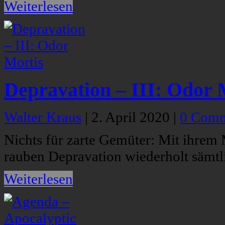
Weiterlesen
Depravation – III: Odor 
Walter Kraus
|
2. April 2020
|
0 Comm
Nichts für zarte Gemüter: Mit ihrem
rauben Depravation wiederholt sämtl
Weiterlesen