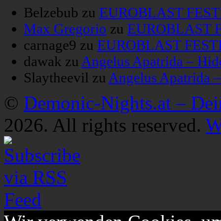
Belzebub
zu
EUROBLAST FESTIV
Max Gregorio
zu
EUROBLAST FE
carnage9
zu
EUROBLAST FESTIV
dawak
zu
Angelus Apatrida – Hid
Slaytheevil
zu
Angelus Apatrida 
©
Demonic-Nights.at – De
2026. All rights reserved.
W