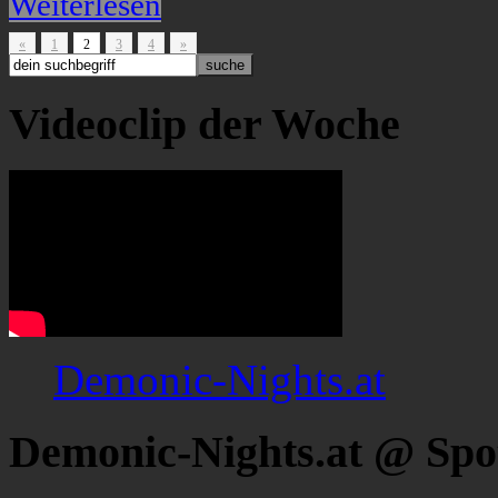
Weiterlesen
«
1
2
3
4
»
Videoclip der Woche
Demonic-Nights.at
Demonic-Nights.at @ Spo