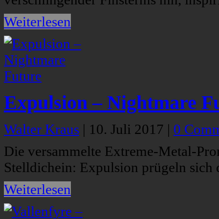
Weiterlesen
Expulsion – Nightmare F
Walter Kraus
|
10. Juli 2017
|
0 Comm
Die versammelte Extreme-Metal-Prom
Stelldichein: Expulsion prügeln sich
Weiterlesen