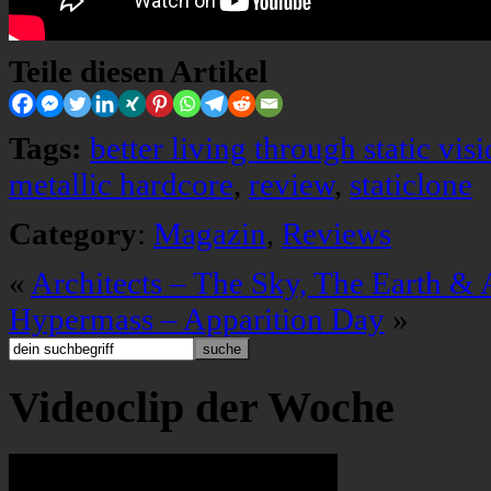
Teile diesen Artikel
Tags:
better living through static vis
metallic hardcore
,
review
,
staticlone
Category
:
Magazin
,
Reviews
«
Architects – The Sky, The Earth &
Hypermass – Apparition Day
»
Videoclip der Woche