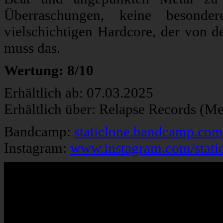
Überraschungen, keine besonder
vielschichtigen Hardcore, der von de
muss das.
Wertung: 8/10
Erhältlich ab: 07.03.2025
Erhältlich über: Relapse Records (M
Bandcamp:
staticlone.bandcamp.com
Instagram:
www.instagram.com/stati