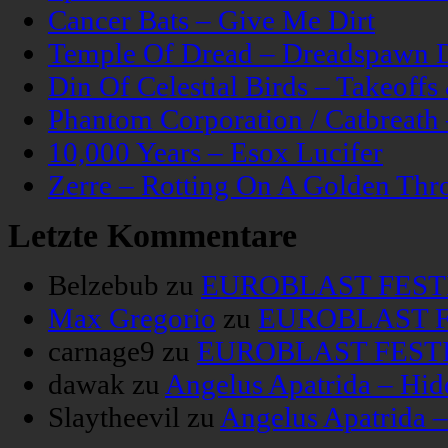
Cancer Bats – Give Me Dirt
Temple Of Dread – Dreadspawn 
Din Of Celestial Birds – Takeoff
Phantom Corporation / Catbreat
10,000 Years – Esox Lucifer
Zerre – Rotting On A Golden Thr
Letzte Kommentare
Belzebub
zu
EUROBLAST FESTIV
Max Gregorio
zu
EUROBLAST FE
carnage9
zu
EUROBLAST FESTIV
dawak
zu
Angelus Apatrida – Hid
Slaytheevil
zu
Angelus Apatrida 