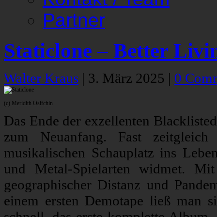
Partner
Staticlone – Better Liv
Walter Kraus
|
3. März 2025
|
0 Com
(c) Meridith Osifchin
Das Ende der exzellenten Blackliste
zum Neuanfang. Fast zeitgleich
musikalischen Schauplatz ins Leben
und Metal-Spielarten widmet. Mit
geographischer Distanz und Pandem
einem ersten Demotape ließ man sic
schnell, das erste komplette Album