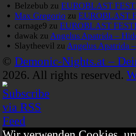
Belzebub
zu
EUROBLAST FESTIV
Max Gregorio
zu
EUROBLAST FE
carnage9
zu
EUROBLAST FESTIV
dawak
zu
Angelus Apatrida – Hid
Slaytheevil
zu
Angelus Apatrida 
©
Demonic-Nights.at – De
2026. All rights reserved.
W
Wir verwenden Cookies, um