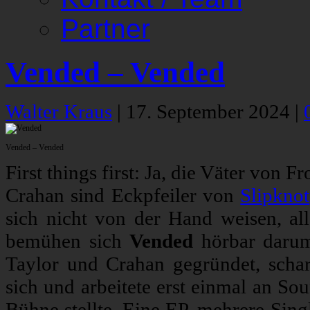
Partner
Vended – Vended
Walter Kraus
|
17. September 2024
|
Vended – Vended
First things first: Ja, die Väter vo
Crahan sind Eckpfeiler von
Slipknot
sich nicht von der Hand weisen, al
bemühen sich
Vended
hörbar darum
Taylor und Crahan gegründet, scha
sich und arbeitete erst einmal an So
Bühne stellte. Eine EP, mehrere Sing