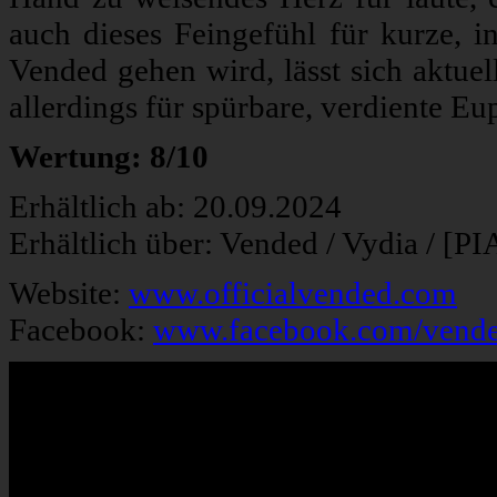
auch dieses Feingefühl für kurze, i
Vended gehen wird, lässt sich aktuel
allerdings für spürbare, verdiente Eu
Wertung: 8/10
Erhältlich ab: 20.09.2024
Erhältlich über: Vended / Vydia / [P
Website:
www.officialvended.com
Facebook:
www.facebook.com/vended