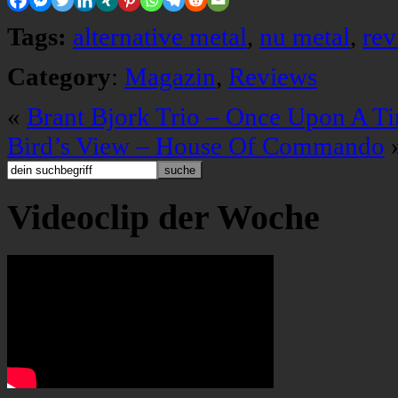
Tags:
alternative metal
,
nu metal
,
rev
Category
:
Magazin
,
Reviews
«
Brant Bjork Trio – Once Upon A Ti
Bird’s View – House Of Commando
Videoclip der Woche