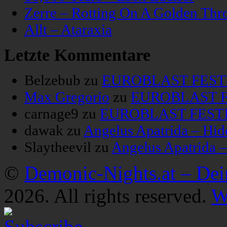
Zerre – Rotting On A Golden Thr
Allt – Ataraxia
Letzte Kommentare
Belzebub
zu
EUROBLAST FESTIV
Max Gregorio
zu
EUROBLAST FE
carnage9
zu
EUROBLAST FESTIV
dawak
zu
Angelus Apatrida – Hid
Slaytheevil
zu
Angelus Apatrida 
©
Demonic-Nights.at – De
2026. All rights reserved.
W