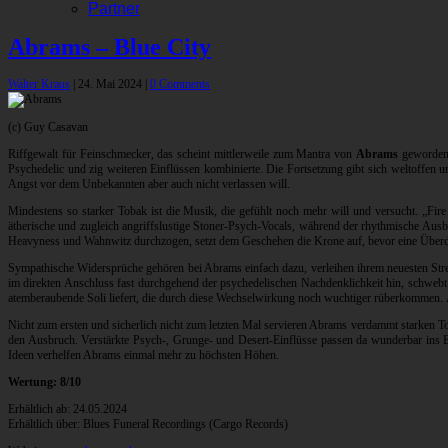
Partner
Abrams – Blue City
Walter Kraus
|
24. Mai 2024
|
0 Comments
(c) Guy Casavan
Riffgewalt für Feinschmecker, das scheint mittlerweile zum Mantra von
Abrams
geworden z
Psychedelic und zig weiteren Einflüssen kombinierte. Die Fortsetzung gibt sich weltoffen 
Angst vor dem Unbekannten aber auch nicht verlassen will.
Mindestens so starker Tobak ist die Musik, die gefühlt noch mehr will und versucht. „Fire Wal
ätherische und zugleich angriffslustige Stoner-Psych-Vocals, während der rhythmische Aus
Heavyness und Wahnwitz durchzogen, setzt dem Geschehen die Krone auf, bevor eine Überdos
Sympathische Widersprüche gehören bei Abrams einfach dazu, verleihen ihrem neuesten Streic
im direkten Anschluss fast durchgehend der psychedelischen Nachdenklichkeit hin, schwebt
atemberaubende Soli liefert, die durch diese Wechselwirkung noch wuchtiger rüberkommen. Äh
Nicht zum ersten und sicherlich nicht zum letzten Mal servieren Abrams verdammt starken To
den Ausbruch. Verstärkte Psych-, Grunge- und Desert-Einflüsse passen da wunderbar ins 
Ideen verhelfen Abrams einmal mehr zu höchsten Höhen.
Wertung: 8/10
Erhältlich ab: 24.05.2024
Erhältlich über: Blues Funeral Recordings (Cargo Records)