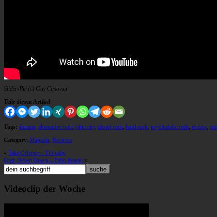
Slider-Pic (c) Guy Casavan
Teile diesen Artikel
Tags:
abrams
,
alternative rock
,
blue city
,
desert rock
,
hard rock
,
psychedelic rock
,
review
,
sto
Category
:
Magazin
,
Reviews
«
Take Offense – T.O.tality
High Desert Queen – Palm Reader
»
Videoclip der Woche