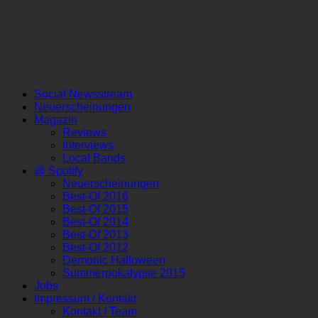
Social Newsstream
Neuerscheinungen
Magazin
Reviews
Interviews
Local Bands
@ Spotify
Neuerscheinungen
Best-Of 2016
Best-Of 2015
Best-Of 2014
Best-Of 2013
Best-Of 2012
Demonic Halloween
Summerpokalypse 2015
Jobs
Impressum / Kontakt
Kontakt / Team