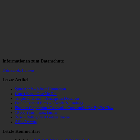
Informationen zum Datenschutz
Datenschutz-Hinweis
Letzte Artikel
Spirit Adrift – Infinite Illumination
Cancer Bats – Give Me Dirt
Temple Of Dread – Dreadspawn Dominion
Din Of Celestial Birds – Takeoffs & Landings
Phantom Corporation / Catbreath – Commando / Die By The Claw
10,000 Years – Esox Lucifer
Zerre – Rotting On A Golden Throne
Allt – Ataraxia
Letzte Kommentare