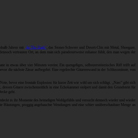
inhalb Jahren mit
„In The Dark“
, das Stoner-Schwere und Desert-Chic mit Metal, Shoegaze,
, dennoch vertrauten Ort, an dem man sich paradoxerweise zuhause fühlt, den man wegen der
tte in etwas über vier Minuten vereint. Ein quengeliges, selbstzerstörerisches Riff trifft auf
vor die nächste Zäsur aufbegehrt. Eine regelrechte Gitarrenwand in der Schlussminute, von
te, bevor eine frontale Explosion für kurze Zeit wie wild um sich schlägt. „Narc“ gibt sich
 dessen Gitarre zwischenzeitlich in eine Echokammer stolpert und damit den Grundstein für
Decke geht.
, entdeckt in ihr Momente des heimeligen Wohlgefühls und versucht dennoch wieder und wieder
holte Häutungen, proggig angehauchte Wendungen und eine schier unüberschaubare Menge an