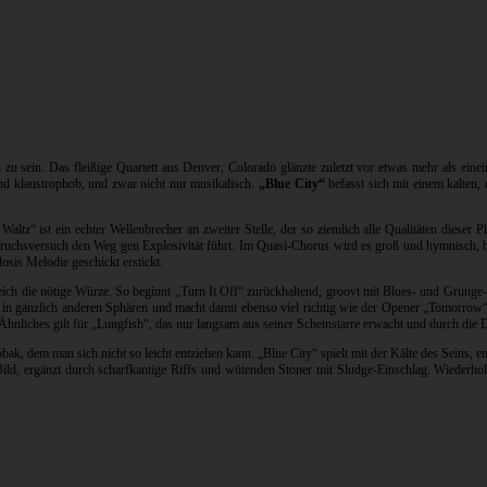
u sein. Das fleißige Quartett aus Denver, Colorado glänzte zuletzt vor etwas mehr als eine
und klaustrophob, und zwar nicht nur musikalisch.
„Blue City“
befasst sich mit einem kalten
tz“ ist ein echter Wellenbrecher an zweiter Stelle, der so ziemlich alle Qualitäten dieser Pla
bruchsversuch den Weg gen Explosivität führt. Im Quasi-Chorus wird es groß und hymnisch, be
is Melodie geschickt erstickt.
h die nötige Würze. So beginnt „Turn It Off“ zurückhaltend, groovt mit Blues- und Grunge-No
 in gänzlich anderen Sphären und macht damit ebenso viel richtig wie der Opener „Tomorrow“,
nliches gilt für „Lungfish“, das nur langsam aus seiner Scheinstarre erwacht und durch die 
bak, dem man sich nicht so leicht entziehen kann. „Blue City“ spielt mit der Kälte des Seins
Bild, ergänzt durch scharfkantige Riffs und wütenden Stoner mit Sludge-Einschlag. Wieder