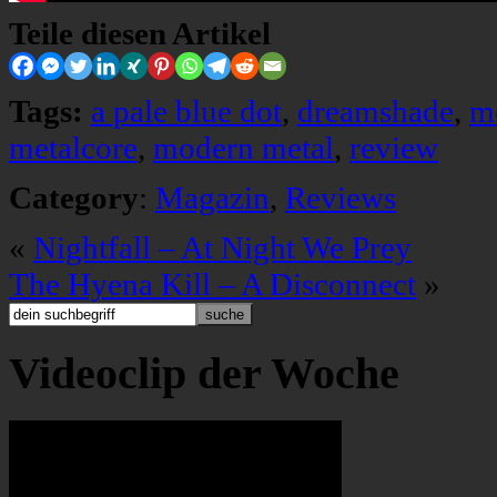
Teile diesen Artikel
Tags:
a pale blue dot
,
dreamshade
,
m
metalcore
,
modern metal
,
review
Category
:
Magazin
,
Reviews
«
Nightfall – At Night We Prey
The Hyena Kill – A Disconnect
»
Videoclip der Woche