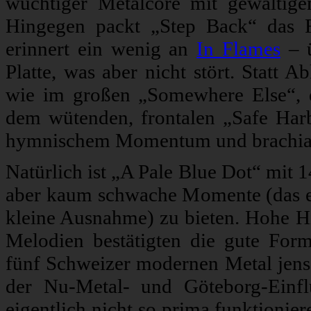
wuchtiger Metalcore mit gewalti
Hingegen packt „Step Back“ das F
erinnert ein wenig an
In Flames
– ü
Platte, was aber nicht stört. Statt A
wie im großen „Somewhere Else“, d
dem wütenden, frontalen „Safe Harb
hymnischem Momentum und brachial
Natürlich ist „A Pale Blue Dot“ mit 
aber kaum schwache Momente (das e
kleine Ausnahme) zu bieten. Hohe Hi
Melodien bestätigten die gute Fo
fünf Schweizer modernen Metal jense
der Nu-Metal- und Göteborg-Einflü
eigentlich nicht so prima funktionie