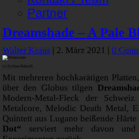
Partner
Dreamshade – A Pale B
Walter Kraus
|
2. März 2021
|
0 Com
(c) Kyrhian Balmelli
Mit mehreren hochkarätigen Platten,
über den Globus tilgen
Dreamsha
Modern-Metal-Fleck der Schweiz
Metalcore, Melodic Death Metal, El
Quintett aus Lugano beißende Härte
Dot“
serviert mehr davon und 
Experimenten zurück.