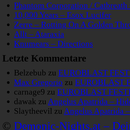
Phantom Corporation / Catbreat
10,000 Years – Esox Lucifer
Zerre – Rotting On A Golden Thr
Allt – Ataraxia
Knumears – Directions
Letzte Kommentare
Belzebub
zu
EUROBLAST FESTIV
Max Gregorio
zu
EUROBLAST FE
carnage9
zu
EUROBLAST FESTIV
dawak
zu
Angelus Apatrida – Hid
Slaytheevil
zu
Angelus Apatrida 
©
Demonic-Nights.at – De