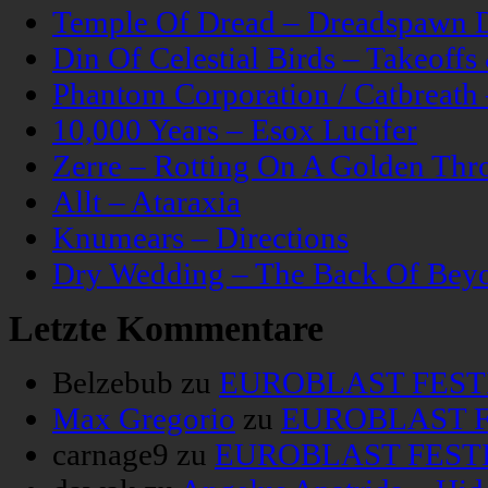
Temple Of Dread – Dreadspawn 
Din Of Celestial Birds – Takeoff
Phantom Corporation / Catbreat
10,000 Years – Esox Lucifer
Zerre – Rotting On A Golden Thr
Allt – Ataraxia
Knumears – Directions
Dry Wedding – The Back Of Bey
Letzte Kommentare
Belzebub
zu
EUROBLAST FESTIV
Max Gregorio
zu
EUROBLAST FE
carnage9
zu
EUROBLAST FESTIV