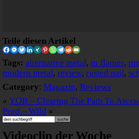
Teile diesen Artikel
Tags:
alternative metal
,
in flames
,
me
modern metal
,
review
,
rusted nail
,
sc
Category
:
Magazin
,
Reviews
«
YOB – Clearing The Path To Ascen
Pord – Wild
»
Videoclip der Woche