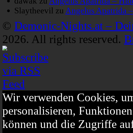
dawak
zu
Angelus Apatrida – Hid
Slaytheevil
zu
Angelus Apatrida 
©
Demonic-Nights.at – De
2026. All rights reserved.
B
Wir verwenden Cookies, um
personalisieren, Funktionen
können und die Zugriffe au