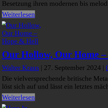
Besetzung ihren modernen bis melodi
Weiterlesen
Our Hollow, Our Home –
Walter Kraus
|
27. September 2024
|
Die vielversprechende britische Me
löst sich auf und lässt ein letztes mä
Weiterlesen