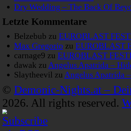
Dry Wedding – The Back Of Bey
Letzte Kommentare
Belzebub
zu
EUROBLAST FESTIV
Max Gregorio
zu
EUROBLAST FE
carnage9
zu
EUROBLAST FESTIV
dawak
zu
Angelus Apatrida – Hid
Slaytheevil
zu
Angelus Apatrida 
©
Demonic-Nights.at – De
2026. All rights reserved.
W