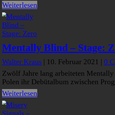
Weiterlesen
Mentally Blind – Stage: 
Walter Kraus
|
10. Februar 2021
|
0 
Zwölf Jahre lang arbeiteten Mentally
Polen ihr Debütalbum zwischen Prog
Weiterlesen