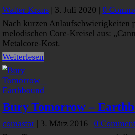
Walter Kraus
|
3. Juli 2020
|
0 Comme
Nach kurzen Anlaufschwierigkeiten
melodischen Core-Kreisel aus: „Cann
Metalcore-Kost.
Weiterlesen
Bury Tomorrow – Earth
comastar
|
3. März 2016
|
0 Comment