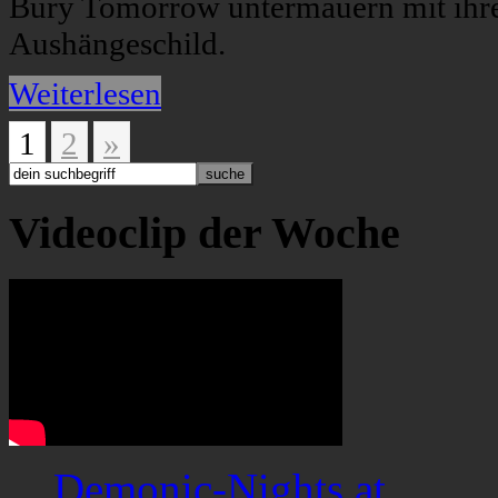
Bury Tomorrow untermauern mit ihre
Aushängeschild.
Weiterlesen
1
2
»
Videoclip der Woche
Demonic-Nights.at