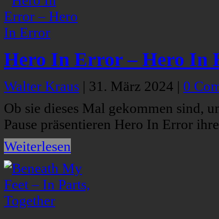
Hero In Error – Hero In 
Walter Kraus
|
31. März 2024
|
0 Co
Ob sie dieses Mal gekommen sind, u
Pause präsentieren Hero In Error ihre 
Weiterlesen