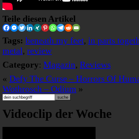
Teile diesen Artikel
Tags:
beneath my feet
,
in parts toget
metal
,
review
Category
:
Magazin
,
Reviews
«
Defy The Curse – Horrors Of Huma
Wothrosch – Odium
»
Videoclip der Woche