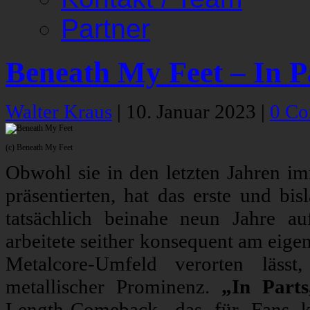
Partner
Beneath My Feet – In P
Walter Kraus
|
10. Januar 2023
|
0 C
(c) Beneath My Feet
Obwohl sie in den letzten Jahren i
präsentierten, hat das erste und b
tatsächlich beinahe neun Jahre a
arbeitete seither konsequent am eig
Metalcore-Umfeld verorten lässt
metallischer Prominenz.
„In Parts
Length-Comeback, das für Fans k