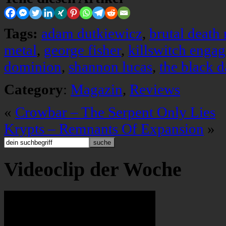
Tags:
adam dutkiewicz
,
brutal death
metal
,
george fisher
,
killswitch engag
dominion
,
shannon lucas
,
the black 
Category
:
Magazin
,
Reviews
«
Crowbar – The Serpent Only Lies
Krypts – Remnants Of Expansion
»
Videoclip der Woche