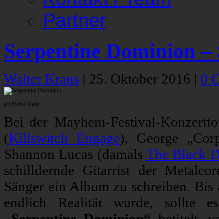
Partner
Serpentine Dominion –
Walter Kraus
|
25. Oktober 2016
|
0 
(c) Metal Blade
Bei der Mayhem-Festival-Konzertt
(
Killswitch Engage
), George „Corp
Shannon Lucas (damals
The Black D
schilldernde Gitarrist der Metalcor
Sänger ein Album zu schreiben. Bis
endlich Realität wurde, sollte e
„Serpentine Dominion“
betitelt, 