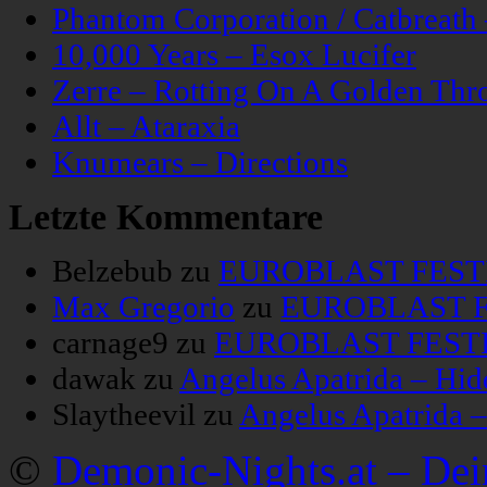
Phantom Corporation / Catbreat
10,000 Years – Esox Lucifer
Zerre – Rotting On A Golden Thr
Allt – Ataraxia
Knumears – Directions
Letzte Kommentare
Belzebub
zu
EUROBLAST FESTIV
Max Gregorio
zu
EUROBLAST FE
carnage9
zu
EUROBLAST FESTIV
dawak
zu
Angelus Apatrida – Hid
Slaytheevil
zu
Angelus Apatrida 
©
Demonic-Nights.at – De