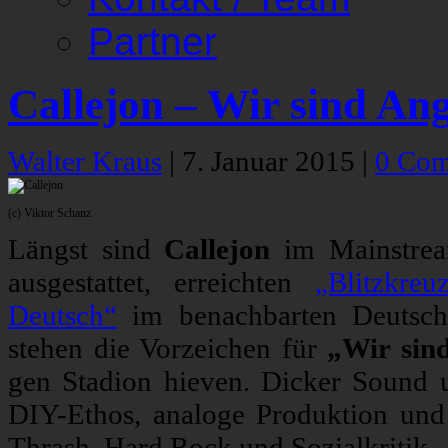
Partner
Callejon – Wir sind Ang
Walter Kraus
|
7. Januar 2015
|
0 Co
(c) Viktor Schanz
Längst sind
Callejon
im Mainstrea
ausgestattet, erreichten
„Blitzkreu
Deutsch“
im benachbarten Deutschl
stehen die Vorzeichen für
„Wir sin
gen Stadion hieven. Dicker Sound 
DIY-Ethos, analoge Produktion und
Thrash, Hard Rock und Sozialkritik.