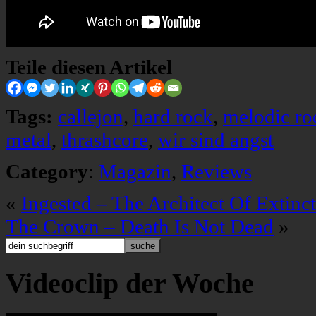
Teile diesen Artikel
Tags:
callejon
,
hard rock
,
melodic ro
metal
,
thrashcore
,
wir sind angst
Category
:
Magazin
,
Reviews
«
Ingested – The Architect Of Extinc
The Crown – Death Is Not Dead
»
Videoclip der Woche