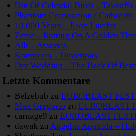
Din Of Celestial Birds – Takeoff
Phantom Corporation / Catbreat
10,000 Years – Esox Lucifer
Zerre – Rotting On A Golden Thr
Allt – Ataraxia
Knumears – Directions
Dry Wedding – The Back Of Bey
Letzte Kommentare
Belzebub
zu
EUROBLAST FESTIV
Max Gregorio
zu
EUROBLAST FE
carnage9
zu
EUROBLAST FESTIV
dawak
zu
Angelus Apatrida – Hid
Slaytheevil
zu
Angelus Apatrida 