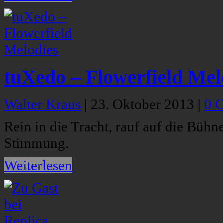
tuXedo – Flowerfield Mel
Walter Kraus
|
23. Oktober 2013
|
0 
Rein in die Tracht, rauf auf die Bü
Stimmung.
Weiterlesen