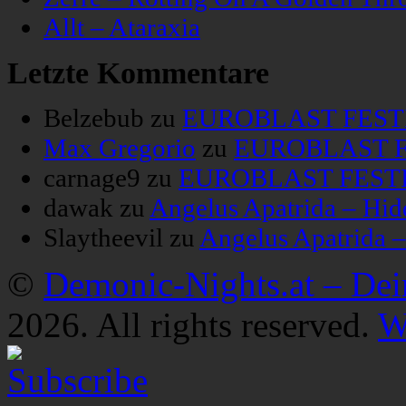
Allt – Ataraxia
Letzte Kommentare
Belzebub
zu
EUROBLAST FESTIV
Max Gregorio
zu
EUROBLAST FE
carnage9
zu
EUROBLAST FESTIV
dawak
zu
Angelus Apatrida – Hid
Slaytheevil
zu
Angelus Apatrida 
©
Demonic-Nights.at – De
2026. All rights reserved.
W