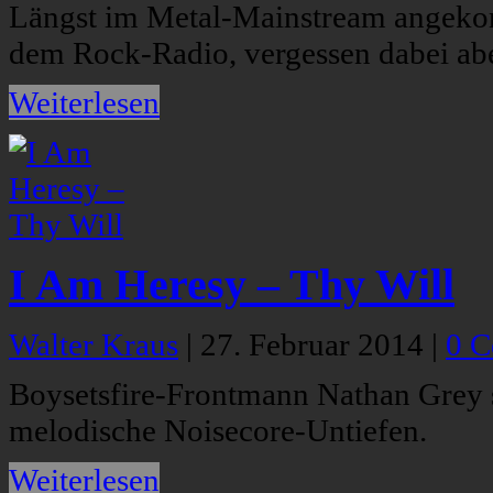
Längst im Metal-Mainstream angeko
dem Rock-Radio, vergessen dabei abe
Weiterlesen
I Am Heresy – Thy Will
Walter Kraus
|
27. Februar 2014
|
0 
Boysetsfire-Frontmann Nathan Grey s
melodische Noisecore-Untiefen.
Weiterlesen