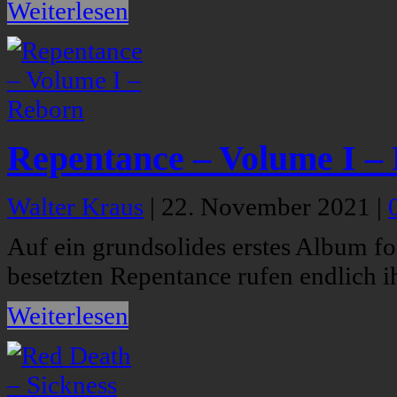
Weiterlesen
Repentance – Volume I –
Walter Kraus
|
22. November 2021
|
Auf ein grundsolides erstes Album fo
besetzten Repentance rufen endlich ih
Weiterlesen