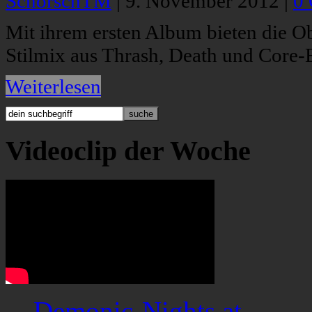
SchorschTM
|
9. November 2012
|
0
Mit ihrem ersten Album bieten die Ob
Stilmix aus Thrash, Death und Core-
Weiterlesen
Videoclip der Woche
Demonic-Nights.at