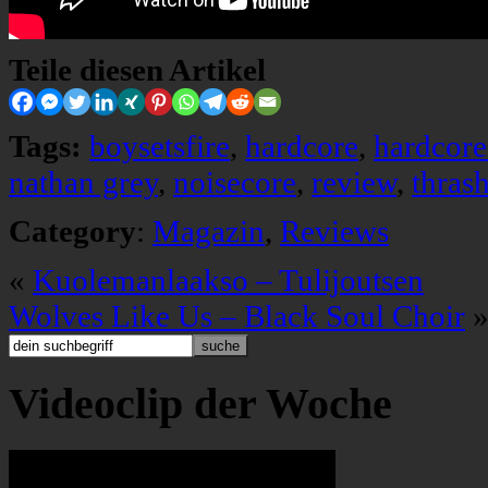
Teile diesen Artikel
Tags:
boysetsfire
,
hardcore
,
hardcor
nathan grey
,
noisecore
,
review
,
thras
Category
:
Magazin
,
Reviews
«
Kuolemanlaakso – Tulijoutsen
Wolves Like Us – Black Soul Choir
Videoclip der Woche