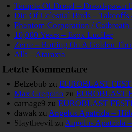
Temple Of Dread – Dreadspawn 
Din Of Celestial Birds – Takeoff
Phantom Corporation / Catbreat
10,000 Years – Esox Lucifer
Zerre – Rotting On A Golden Thr
Allt – Ataraxia
Letzte Kommentare
Belzebub
zu
EUROBLAST FESTIV
Max Gregorio
zu
EUROBLAST FE
carnage9
zu
EUROBLAST FESTIV
dawak
zu
Angelus Apatrida – Hid
Slaytheevil
zu
Angelus Apatrida 