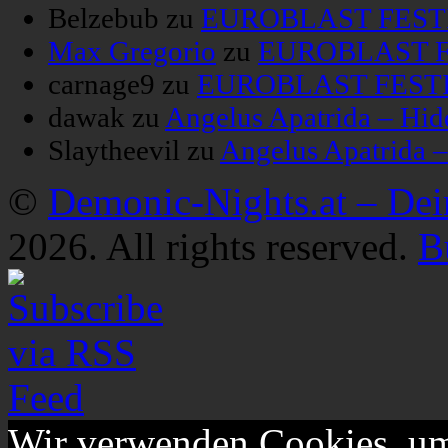
Belzebub
zu
EUROBLAST FESTIV
Max Gregorio
zu
EUROBLAST FE
carnage9
zu
EUROBLAST FESTIV
dawak
zu
Angelus Apatrida – Hid
Slaytheevil
zu
Angelus Apatrida 
©
Demonic-Nights.at – De
2026. All rights reserved.
B
Wir verwenden Cookies, um