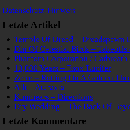
Datenschutz-Hinweis
Letzte Artikel
Temple Of Dread – Dreadspawn 
Din Of Celestial Birds – Takeoff
Phantom Corporation / Catbreat
10,000 Years – Esox Lucifer
Zerre – Rotting On A Golden Thr
Allt – Ataraxia
Knumears – Directions
Dry Wedding – The Back Of Bey
Letzte Kommentare