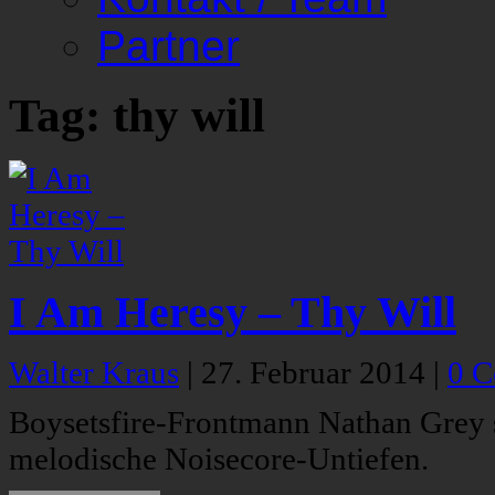
Partner
Tag: thy will
I Am Heresy – Thy Will
Walter Kraus
|
27. Februar 2014
|
0 
Boysetsfire-Frontmann Nathan Grey s
melodische Noisecore-Untiefen.