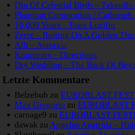
Din Of Celestial Birds – Takeoff
Phantom Corporation / Catbreat
10,000 Years – Esox Lucifer
Zerre – Rotting On A Golden Thr
Allt – Ataraxia
Knumears – Directions
Dry Wedding – The Back Of Bey
Letzte Kommentare
Belzebub
zu
EUROBLAST FESTIV
Max Gregorio
zu
EUROBLAST FE
carnage9
zu
EUROBLAST FESTIV
dawak
zu
Angelus Apatrida – Hid
Slaytheevil
zu
Angelus Apatrida 