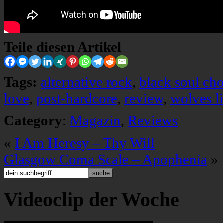
Teile diesen Artikel
Tags:
alternative rock
,
black soul cho
love
,
post-hardcore
,
review
,
wolves l
Category
:
Magazin
,
Reviews
«
I Am Heresy – Thy Will
Glasgow Coma Scale – Apophenia
»
Videoclip der Woche