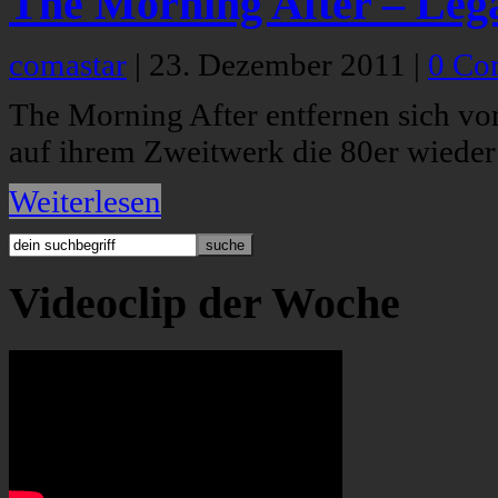
The Morning After – Leg
comastar
|
23. Dezember 2011
|
0 Co
The Morning After entfernen sich vo
auf ihrem Zweitwerk die 80er wieder
Weiterlesen
Videoclip der Woche