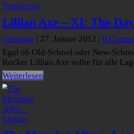
Lillian Axe – XI: The Da
comastar
|
27. Januar 2012
|
0 Comme
Egal ob Old-School oder New-School
Rocker Lillian Axe sollte für alle Lag
Weiterlesen