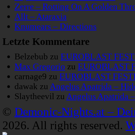
Zerre – Rotting On A Golden Thr
Allt – Ataraxia
Knumears – Directions
Letzte Kommentare
Belzebub
zu
EUROBLAST FESTIV
Max Gregorio
zu
EUROBLAST FE
carnage9
zu
EUROBLAST FESTIV
dawak
zu
Angelus Apatrida – Hid
Slaytheevil
zu
Angelus Apatrida 
©
Demonic-Nights.at – De
2026. All rights reserved.
W