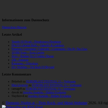
Informationen zum Datenschutz
Datenschutz-Hinweis
Letzte Artikel
Temple Of Dread – Dreadspawn Dominion
Din Of Celestial Birds – Takeoffs & Landings
Phantom Corporation / Catbreath – Commando / Die By The Claw
10,000 Years – Esox Lucifer
Zerre – Rotting On A Golden Throne
Allt – Ataraxia
Knumears – Directions
Dry Wedding – The Back Of Beyond
Letzte Kommentare
Belzebub
zu
EUROBLAST FESTIVAL 11 – Verlosung
Max Gregorio
zu
EUROBLAST FESTIVAL 11 – Verlosung
carnage9
zu
EUROBLAST FESTIVAL 11 – Verlosung
dawak
zu
Angelus Apatrida – Hidden Evolution
Slaytheevil
zu
Angelus Apatrida – Hidden Evolution
©
Demonic-Nights.at – Dein Rock- und Metal-Webzine
2026. All rig