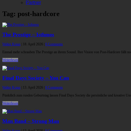
Partner
Tag: post-hardcore
The Prestige – Isthmos
Walter Kraus
|
18. April 2026
|
0 Comments
Einmal mehr schrauben The Prestige an ihrem Sound. Ihre Vision von Post-Hardcore fällt noc
Weiterlesen
Final Days Society – You Can
Walter Kraus
|
13. April 2026
|
0 Comments
Pünktlich zum runden Geburtstag lassen Final Days Society die persönliche und kreative Unsich
Weiterlesen
Man Band – Strong Man
Walter Kraus
|
12. April 2026
|
0 Comments