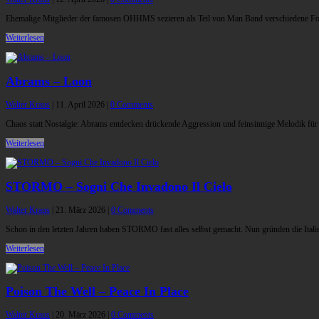
Ehemalige Mitglieder der famosen OHHMS sezieren als Teil von Man Band verschiedene For
Weiterlesen
Abrams – Loon
Walter Kraus
|
11. April 2026
|
0 Comments
Chaos statt Nostalgie: Abrams entdecken drückende Aggression und feinsinnige Melodik für 
Weiterlesen
STORMO – Sogni Che Invadono Il Cielo
Walter Kraus
|
21. März 2026
|
0 Comments
Schon in den letzten Jahren haben STORMO fast alles selbst gemacht. Nun gründen die Italie
Weiterlesen
Poison The Well – Peace In Place
Walter Kraus
|
20. März 2026
|
0 Comments