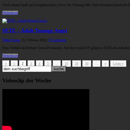
Noch einmal Spaß und Ausgelassenheit, bevor der Vorhang fällt: Fjørt erkennen historische P
Weiterlesen
SETE – Adult Teenage Angst
Walter Kraus
|
12. Februar 2026
|
0 Comments
Emo-Vielfalt mit Berliner Szene-Prominenz: Auf ihrer ersten EP gehen es SETE abwechselnd
Weiterlesen
«
1
2
3
4
5
...
10
20
30
...
»
Letzte »
Videoclip der Woche