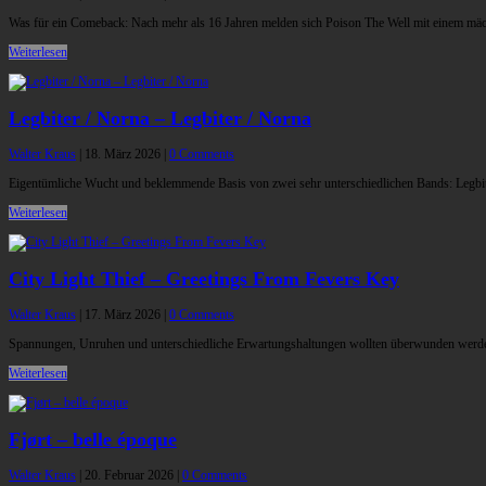
Was für ein Comeback: Nach mehr als 16 Jahren melden sich Poison The Well mit einem mä
Weiterlesen
Legbiter / Norna – Legbiter / Norna
Walter Kraus
|
18. März 2026
|
0 Comments
Eigentümliche Wucht und beklemmende Basis von zwei sehr unterschiedlichen Bands: Legbiter
Weiterlesen
City Light Thief – Greetings From Fevers Key
Walter Kraus
|
17. März 2026
|
0 Comments
Spannungen, Unruhen und unterschiedliche Erwartungshaltungen wollten überwunden werden
Weiterlesen
Fjørt – belle époque
Walter Kraus
|
20. Februar 2026
|
0 Comments