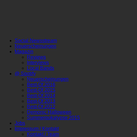
Social Newsstream
Neuerscheinungen
Magazin
Reviews
Interviews
Local Bands
@ Spotify
Neuerscheinungen
Best-Of 2016
Best-Of 2015
Best-Of 2014
Best-Of 2013
Best-Of 2012
Demonic Halloween
Summerpokalypse 2015
Jobs
Impressum / Kontakt
Kontakt / Team